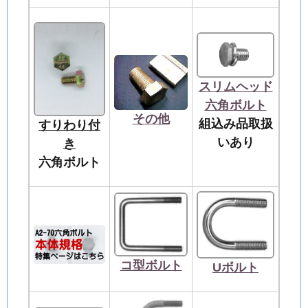
スリムヘッド
六角ボルト
その他
組込み品取扱
すりわり付
いあり
き
六角ボルト
コ型ボルト
Uボルト