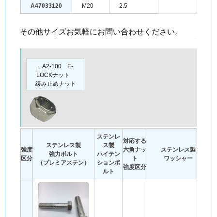
A47033120
M20
2.5
その他サイズお気軽にお問い合わせください。
A2-100 E-
LOCKナット
緩み止めナット
ステンレ
対応する
ステンレス製
ス製
強度
六角ナッ
ステンレス製
強力ボルト
ハイテン
区分
ト
ワッシャー
（プレミアステン）
ションボ
強度区分
ルト