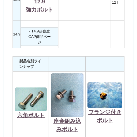
12.9
12T
強力ボルト
14.9超強度
14.9
CAP商品ペー
ジ
製品名別ライ
ンナップ
フランジ付き
六角ボルト
ボルト
座金組み込
み
ボルト