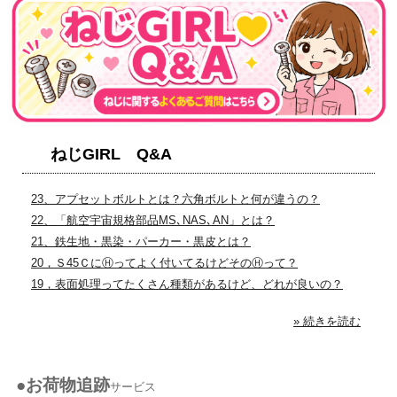
ねじGIRL Q&A
23、アプセットボルトとは？六角ボルトと何が違うの？
22、「航空宇宙規格部品MS､NAS､AN」とは？
21、鉄生地・黒染・パーカー・黒皮とは？
20，Ｓ45ＣにⒽってよく付いてるけどそのⒽって？
19，表面処理ってたくさん種類があるけど、どれが良いの？
» 続きを読む
●お荷物追跡
サービス