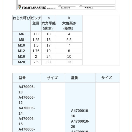
ねじの呼び
ピッチ
ｓ
ｋ
並目
六角平経
六角高さ
(基準）
(基準）
M6
1.0
10
4
M8
1.25
13
5.5
M10
1.5
17
7
M12
1.75
19
8
M16
2
24
10
M20
2.5
30
13
型番
サイズ
型番
サイズ
A470006-
10
A470006-
12
A470006-
A4700010-
14
16
A470006-
A4700010-
15
20
A470006-
A4700010-