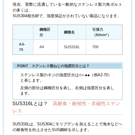
現在、実際に流通している一般的なステンレス製六角ボルト
の多くは、
SUS304相当材で、強度保証がされていない製品になります。
鋼種区
引張力
鋼種名
分
（N/mm²）
A4-
A4
SUS316L
700
70
POINT ステンレス製ねじの強度区分とは？
ステンレス製のネジの強度区分は○○-●●（例A2-70）
と表します。
左側の部分は鋼種区分を表し、右側は強度区分を表し
ます。
SUS316Lとは？
高耐食・耐候性・非磁性ステン
レス
SUS316Lは、SUS304にモリブデンを加えることで海水などへ
の耐食性を向上させたSUS鋼材を示します。