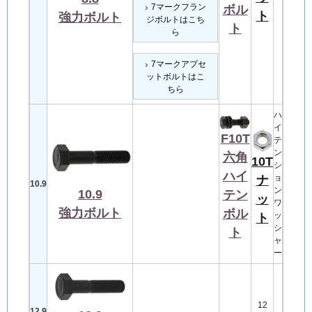
7マークフラン
ボル
ト
強力
ボルト
ジボルトはこち
ト
ら
7マークアプセ
ットボルトはこ
ちら
ハ
イ
F10T
テ
ン
六角
10T
シ
ハイ
ョ
ナ
10.9
ン
10.9
テン
ッ
ワ
強力ボルト
ボル
ッ
ト
シ
ト
ャ
ー
12
12.9