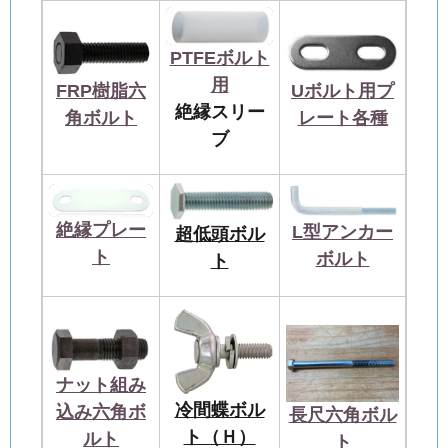
PTFEボルト
用
FRP樹脂六
Uボルト用プ
絶縁スリー
角ボルト
レート各種
ブ
絶縁プレー
L型アンカー
超低頭ボル
ト
ボルト
ト
ナット組み
冷間蝶ボル
込み六角ボ
長尺六角ボル
ト（Ｈ）
ルト
ト