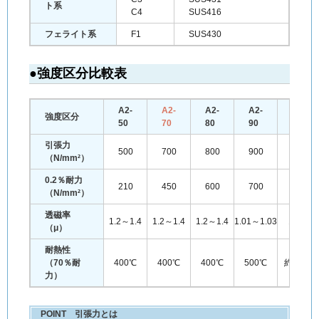
ト系
C4
SUS416
フェライト系
F1
SUS430
●強度区分比較表
A2-
A2-
A2-
A2-
A4-
強度区分
50
70
80
90
100
引張力
500
700
800
900
1000
（N/mm²）
0.2％耐力
210
450
600
700
800
（N/mm²）
透磁率
1.2～1.4
1.2～1.4
1.2～1.4
1.01～1.03
1.004
（μ）
耐熱性
（70％耐
400℃
400℃
400℃
500℃
約850℃
力）
POINT 引張力とは