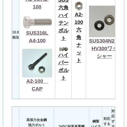
100
六角
A2-
ハイ
100
テン
六
ボル
SUS316L
10.9
角
ト
相当
A4-100
SUS304N2
ナ
HV300ワッ
ッ
ハイ
シャー
ト
パー
ボル
ト
A2-100
CAP
対
応
対応
高張力合金鋼
鋼製
す
する
強力ボルト
S45C材高炭素鋼
ハイテ
る