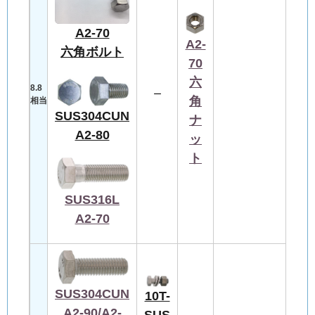
A2-70
A2-
六角ボルト
70
六
8.8
ー
角
相当
SUS304CUN
ナ
A2-80
ッ
ト
SUS316L
A2-70
SUS304CUN
10T-
A2-90/A2-
SUS