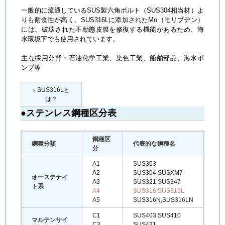
一般的に流通しているSUS製六角ボルト（SUS304相当材）よ
りも耐食性が高く、SUS316Lに添加されたMo（モリブデン）
には、破壊された不動態皮膜を修復する機能があるため、海
水環境下でも使用されています。
主な採用分野：石油化学工業、染色工業、船舶部品、海水ポ
ンプ等
SUS316Lと
は？
●ステンレス鋼種区分表
鋼種区
鋼種分類
代表的な鋼種名
分
A1
SUS303
A2
SUS304,SUSXM7
オーステナイ
A3
SUS321,SUS347
ト系
A4
SUS316,SUS316L
A5
SUS316N,SUS316LN
C1
SUS403,SUS410
マルテンサイ
C3
SUS431