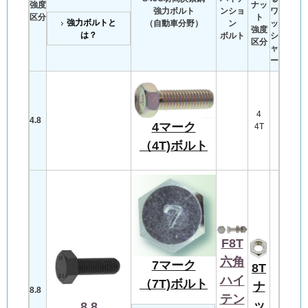
強度
ナッ
強力ボルト
ンショ
ワ
区分
ト
強力ボルトと
（自動車分野）
ン
ッ
強度
は？
ボルト
シ
区分
ャ
ー
4
4.8
4マーク
4T
（4T)ボルト
F8T
六角
7マーク
8T
ハイ
（7T)ボルト
ナ
8.8
テン
ッ
8.8