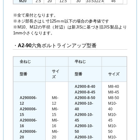
M20
2.5
20
12.5
30
33.53
22.4
46
※全て座付となります。
※ネジ部長さはＬ寸125ｍｍ以下の場合の参考値です
※M10、M12の平径（対辺）は新JISに基づき旧JIS製品より
1mm小さくなります。
・
A2-90
六角ボルトラインアップ型番
全ねじ
半ねじ
サイ
型番
型番
サイズ
ズ
A2900-8-40
M8-40
A2900-8-45
M8-45
A290006-
M6-
A2900-8-50
M8-50
12
12
A2900-10-
M10-
A290006-
M6-
40
40
15
15
A2900-10-
M10-
A290006-
M6-
45
45
16
16
A2900-10-
M10-
A290006-
M6-
50
50
20
20
A2900-10-
M10-