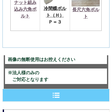
ナット組み
冷間蝶ボル
込み六角ボ
長尺六角ボル
ト（Ｈ）
ルト
ト
Ｐ＝３
画像の無断使用はお控えください
※法人様のみの
ご対応となります