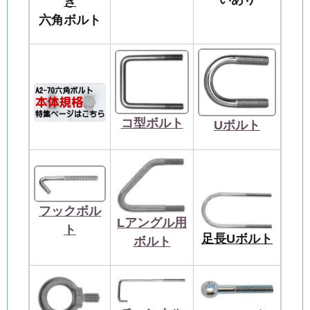
き
六角ボルト
コ型ボルト
Uボルト
フックボル
Lアングル用
ト
足長Uボルト
ボルト