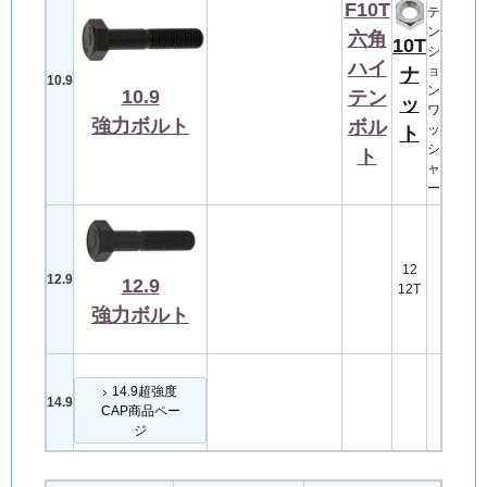
F10T
テ
ン
六角
10T
シ
ハイ
ョ
ナ
10.9
ン
10.9
テン
ッ
ワ
強力ボルト
ボル
ッ
ト
シ
ト
ャ
ー
12
12.9
12.9
12T
強力ボルト
14.9超強度
14.9
CAP商品ペー
ジ