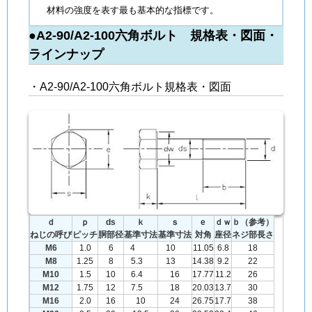
材料の強度を表す最も基本的な指標です。
●A2-90/A2-100六角ボルト 規格表・図面・
ラインナップ
・A2-90/A2-100六角ボルト規格表・図面
ｄ
ｐ
ds
ｋ
ｓ
e
ｄｗ
ｂ（参考）
ねじの呼び
ピッチ
胴部径
基準寸法
基準寸法
対角
座径
ネジ部長さ
M6
1.0
6
4
10
11.05
6.8
18
M8
1.25
8
5.3
13
14.38
9.2
22
M10
1.5
10
6.4
16
17.77
11.2
26
M12
1.75
12
7.5
18
20.03
13.7
30
M16
2.0
16
10
24
26.75
17.7
38