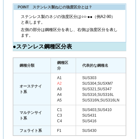
POINT ステンレス製ねじの強度区分とは？
ステンレス製のネジの強度区分は○○-●●（例A2-90）
と表します。
左側の部分は鋼種区分を表し、右側は強度区分を表し
ます。
●ステンレス鋼種区分表
鋼種区
鋼種分類
代表的な鋼種名
分
A1
SUS303
A2
SUS304,SUSXM7
オーステナイ
A3
SUS321,SUS347
ト系
A4
SUS316,SUS316L
A5
SUS316N,SUS316LN
C1
SUS403,SUS410
マルテンサイ
C3
SUS431
ト系
C4
SUS416
フェライト系
F1
SUS430