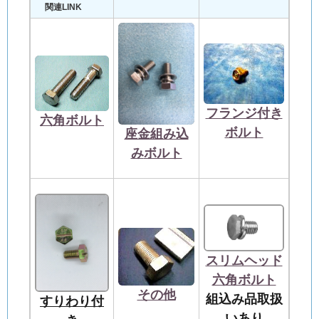
関連LINK
フランジ付き
六角ボルト
ボルト
座金組み込
み
ボルト
スリムヘッド
六角ボルト
その他
組込み品取扱
すりわり付
いあり