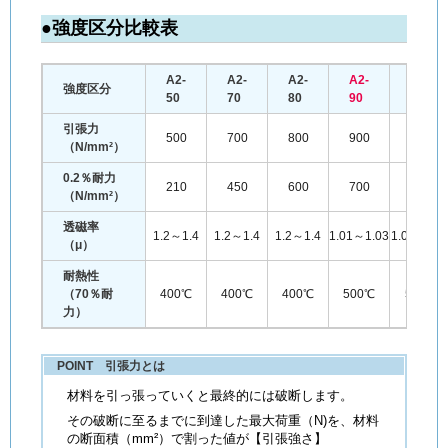
●強度区分比較表
A2-
A2-
A2-
A2-
A2-
強度区分
50
70
80
90
100
引張力
500
700
800
900
1000
（N/mm²）
0.2％耐力
210
450
600
700
800
（N/mm²）
透磁率
1.2～1.4
1.2～1.4
1.2～1.4
1.01～1.03
1.01～1.0
（μ）
耐熱性
（70％耐
400℃
400℃
400℃
500℃
500℃
力）
POINT 引張力とは
材料を引っ張っていくと最終的には破断します。
その破断に至るまでに到達した最大荷重（N)を、材料
の断面積（mm²）で割った値が【引張強さ】