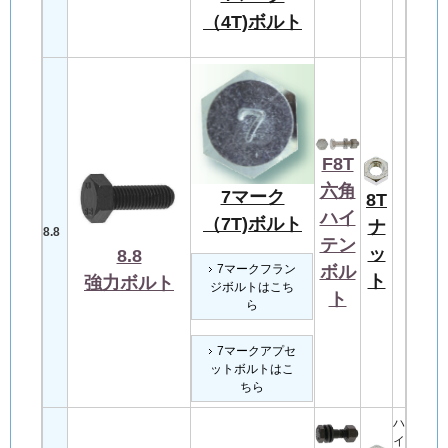
（4T)ボルト
F8T
六角
7マーク
8T
ハイ
（7T)ボルト
ナ
8.8
テン
ッ
8.8
7マークフラン
ボル
ト
強力
ボルト
ジボルトはこち
ト
ら
7マークアプセ
ットボルトはこ
ちら
ハ
イ