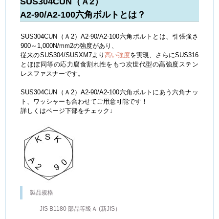
SUS304CUN（Ａ2）
A2-90/A2-100六角ボルトとは？
SUS304CUN（Ａ2）A2-90/A2-100六角ボルトとは、引張強さ
900～1,000N/mm2の強度があり、
従来のSUS304/SUSXM7より
高い強度
を実現、さらにSUS316
とほぼ同等の応力腐食割れ性をもつ次世代型の高強度ステン
レスファスナーです。
SUS304CUN（Ａ2）A2-90/A2-100六角ボルトにあう六角ナッ
ト、ワッシャーも合わせてご用意可能です！
詳しくはページ下部をチェック↓
製品規格
JIS B1180 部品等級Ａ (新JIS）