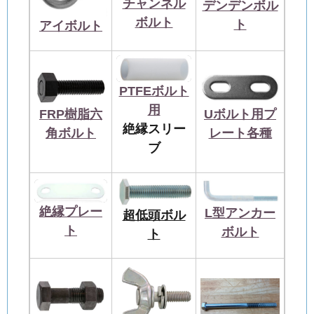
チャンネル
デンデンボル
ボルト
ト
アイボルト
PTFEボルト
用
FRP樹脂六
Uボルト用プ
絶縁スリー
角ボルト
レート各種
ブ
絶縁プレー
L型アンカー
超低頭ボル
ト
ボルト
ト