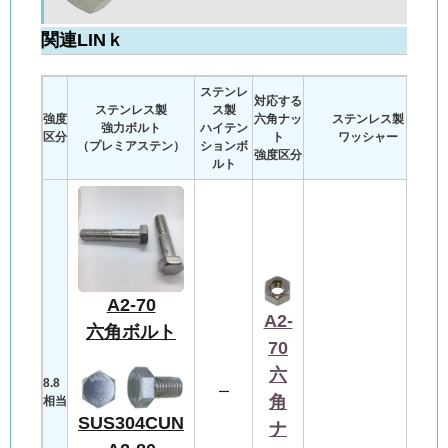
関連LINｋ
ステンレ
対応する
ステンレス製
ス製
強度
六角ナッ
ステンレス製
強力ボルト
ハイテン
区分
ト
ワッシャー
（プレミアステン）
ションボ
強度区分
ルト
A2-70
A2-
六角ボルト
70
六
8.8
ー
角
相当
SUS304CUN
ナ