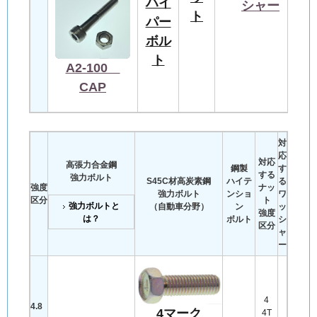
ハイ
シャー
ト
パー
ボル
ト
A2-100
CAP
対
応
対応
高張力合金鋼
鋼製
す
する
強力ボルト
S45C材高炭素鋼
ハイテ
る
強度
ナッ
強力ボルト
ンショ
ワ
区分
ト
強力ボルトと
（自動車分野）
ン
ッ
強度
は？
ボルト
シ
区分
ャ
ー
4
4.8
4マーク
4T