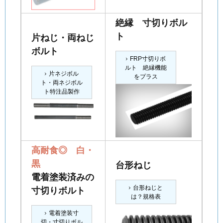
絶縁 寸切りボル
ト
片ねじ・両ねじ
ボルト
FRP寸切りボ
ルト 絶縁機能
片ネジボル
をプラス
ト・両ネジボル
ト特注品製作
高耐食◎ 白・
黒
台形ねじ
電着塗装済みの
台形ねじと
寸切りボルト
は？規格表
電着塗装寸
切・寸切りボル