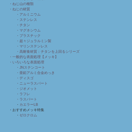
・ねじ山の種類
・ねじの材質
・アルミニウム
・ステンレス
・チタン
・マグネシウム
・プラスチック
・超々ジュラルミン製
・マリンステンレス
・高耐食材質：チタンを上回るシリーズ
・一般的な表面処理【メッキ】
・いろいろな表面処理
・JNステンコート
・亜鉛アルミ合金めっき
・ディスゴ
・ニューラスパート
・ジオメット
・ラフレ
・ラスパート
・
カエラーLB
・おすすめメッキ特集
・
ゼロクロム