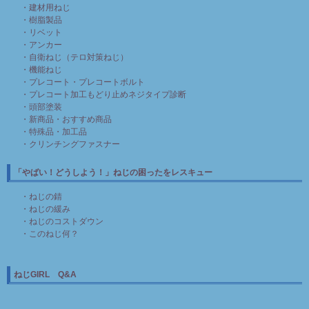
・建材用ねじ
・樹脂製品
・リベット
・アンカー
・自衛ねじ（テロ対策ねじ）
・機能ねじ
・プレコート・プレコートボルト
・プレコート加工もどり止めネジタイプ診断
・頭部塗装
・新商品・おすすめ商品
・特殊品・加工品
・クリンチングファスナー
「やばい！どうしよう！」ねじの困ったをレスキュー
・ねじの錆
・ねじの緩み
・ねじのコストダウン
・このねじ何？
ねじGIRL Q&A