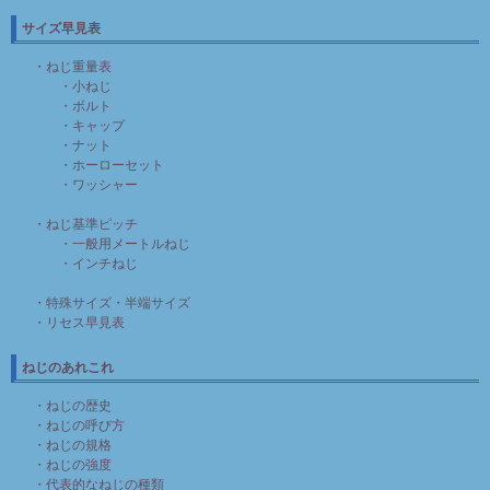
サイズ早見表
・ねじ重量表
・小ねじ
・ボルト
・キャップ
・ナット
・ホーローセット
・ワッシャー
・ねじ基準ピッチ
・一般用メートルねじ
・インチねじ
・特殊サイズ・半端サイズ
・リセス早見表
ねじのあれこれ
・ねじの歴史
・ねじの呼び方
・ねじの規格
・ねじの強度
・代表的なねじの種類