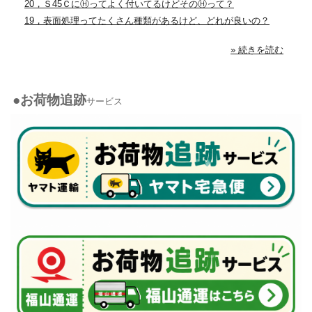
20，Ｓ45ＣにⒽってよく付いてるけどそのⒽって？
19，表面処理ってたくさん種類があるけど、どれが良いの？
» 続きを読む
●お荷物追跡
サービス