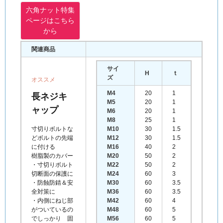
六角ナット特集
ページはこちら
から
関連商品
サイ
H
ｔ
ズ
オススメ
M4
20
1
長ネジキ
M5
20
1
ャップ
M6
20
1
M8
25
1
寸切りボルトな
M10
30
1.5
どボルトの先端
M12
30
1.5
に付ける
M16
40
2
樹脂製のカバー
M20
50
2
・寸切りボルト
M22
50
2
切断面の保護に
M24
60
3
・防蝕防錆＆安
M30
60
3.5
全対策に
M36
60
3.5
・内側にねじ部
M42
60
4
がついているの
M48
60
5
でしっかり 固
M56
60
5