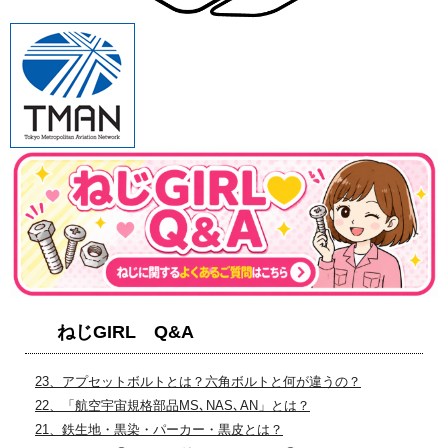
ねじGIRL Q&A
23、アプセットボルトとは？六角ボルトと何が違うの？
22、「航空宇宙規格部品MS､NAS､AN」とは？
21、鉄生地・黒染・パーカー・黒皮とは？