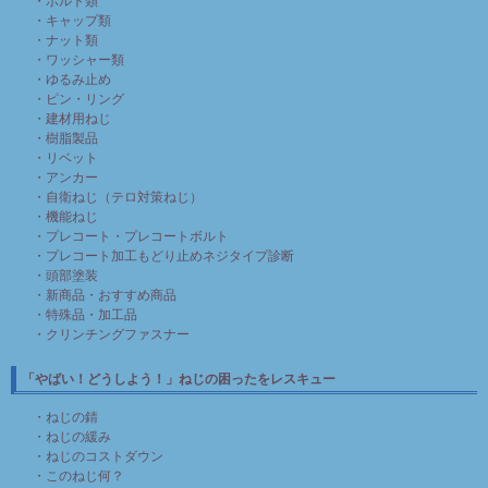
・ボルト類
・キャップ類
・ナット類
・ワッシャー類
・ゆるみ止め
・ピン・リング
・建材用ねじ
・樹脂製品
・リベット
・アンカー
・自衛ねじ（テロ対策ねじ）
・機能ねじ
・プレコート・プレコートボルト
・プレコート加工もどり止めネジタイプ診断
・頭部塗装
・新商品・おすすめ商品
・特殊品・加工品
・クリンチングファスナー
「やばい！どうしよう！」ねじの困ったをレスキュー
・ねじの錆
・ねじの緩み
・ねじのコストダウン
・このねじ何？