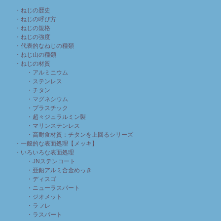
・ねじの歴史
・ねじの呼び方
・ねじの規格
・ねじの強度
・代表的なねじの種類
・ねじ山の種類
・ねじの材質
・アルミニウム
・ステンレス
・チタン
・マグネシウム
・プラスチック
・超々ジュラルミン製
・マリンステンレス
・高耐食材質：チタンを上回るシリーズ
・一般的な表面処理【メッキ】
・いろいろな表面処理
・JNステンコート
・亜鉛アルミ合金めっき
・ディスゴ
・ニューラスパート
・ジオメット
・ラフレ
・ラスパート