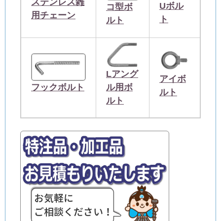
ステンレス雑
Uボル
コ型ボ
用チェーン
ト
ルト
Lアング
アイボ
ル用ボ
フックボルト
ルト
ルト