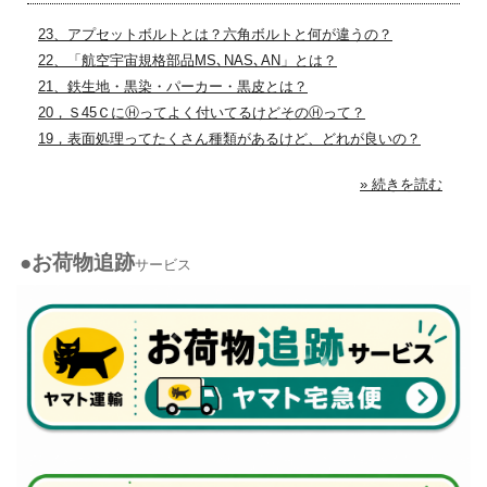
23、アプセットボルトとは？六角ボルトと何が違うの？
22、「航空宇宙規格部品MS､NAS､AN」とは？
21、鉄生地・黒染・パーカー・黒皮とは？
20，Ｓ45ＣにⒽってよく付いてるけどそのⒽって？
19，表面処理ってたくさん種類があるけど、どれが良いの？
» 続きを読む
●お荷物追跡
サービス