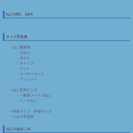
ねじGIRL Q&A
サイズ早見表
・ねじ重量表
・小ねじ
・ボルト
・キャップ
・ナット
・ホーローセット
・ワッシャー
・ねじ基準ピッチ
・一般用メートルねじ
・インチねじ
・特殊サイズ・半端サイズ
・リセス早見表
ねじのあれこれ