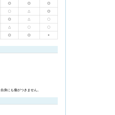
◎
◎
◎
〇
△
◎
◎
△
〇
△
〇
〇
◎
◎
×
ト自身にも傷がつきません。