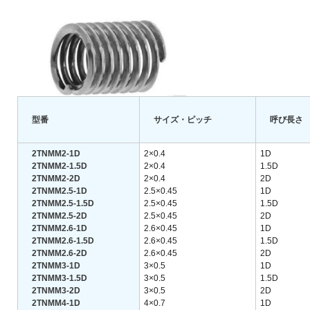
型番
サイズ・ピッチ
呼び長さ
2TNMM2-1D
2×0.4
1D
2TNMM2-1.5D
2×0.4
1.5D
2TNMM2-2D
2×0.4
2D
2TNMM2.5-1D
2.5×0.45
1D
2TNMM2.5-1.5D
2.5×0.45
1.5D
2TNMM2.5-2D
2.5×0.45
2D
2TNMM2.6-1D
2.6×0.45
1D
2TNMM2.6-1.5D
2.6×0.45
1.5D
2TNMM2.6-2D
2.6×0.45
2D
2TNMM3-1D
3×0.5
1D
2TNMM3-1.5D
3×0.5
1.5D
2TNMM3-2D
3×0.5
2D
2TNMM4-1D
4×0.7
1D