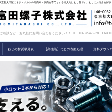
東京都大田区のネジ・ボルトの卸売り・販売を専門とする法人向けねじ屋です。ねじのお悩みを解決
相談など お気軽にお問い合わせください！！ TEL 03-3754-6228 FAX 03-37
ねじの材質早見表
【高機能】ねじの表面処理
資料ダウン