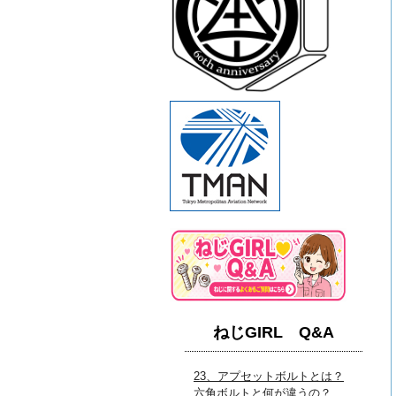
ねじGIRL Q&A
23、アプセットボルトとは？
六角ボルトと何が違うの？