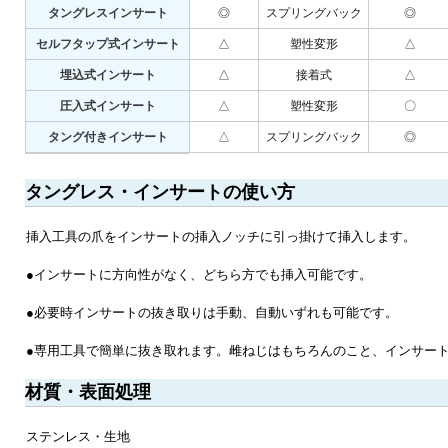
タングレスインサート
◎
スプリングバック
◎
セルフタップ式インサート
△
塑性変形
△
埋込式インサート
△
接着式
△
圧入式インサート
△
塑性変形
〇
タング付きインサート
△
スプリングバック
◎
タングレス・インサートの使い方
挿入工具の爪をインサートの挿入ノッチに引っ掛けて挿入します。
●インサートに方向性がなく、どちら方でも挿入可能です。
●必要時インサートの抜き取りは手動、自動いずれも可能です。
●専用工具で簡単に抜き取れます。雌ねじはもちろんのこと、インサー
材質・表面処理
ステンレス・生地