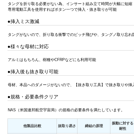
タングを折り取る必要がない為、インサート組み立て時間が大幅に短縮（
専用電動工具を使用すればボタン一つで挿入・抜き取りが可能
●挿入ミス激減
タングがないので、折り取る衝撃でのピッチ飛びや、タングノ取り忘れ
●様々な母材に対応
アルミはもちろん、樹種やCFRPなどにも利用可能
●挿入後も抜き取り可能
母材、本品へのダメージがないので、【抜き取り工具】で抜き取りや挿
●規格・必要条件クリア
NAS（米国連邦航空宇宙局）の規格の必要条件を満たしています。
振動に対する
他製品比較
抜取り易さ
締結の原理
耐性