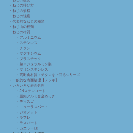
・ねじの歴史
・ねじの呼び方
・ねじの規格
・ねじの強度
・代表的なねじの種類
・ねじ山の種類
・ねじの材質
・アルミニウム
・ステンレス
・チタン
・マグネシウム
・プラスチック
・超々ジュラルミン製
・マリンステンレス
・高耐食材質：チタンを上回るシリーズ
・一般的な表面処理【メッキ】
・いろいろな表面処理
・JNステンコート
・亜鉛アルミ合金めっき
・ディスゴ
・ニューラスパート
・ジオメット
・ラフレ
・ラスパート
・
カエラーLB