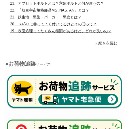
23、アプセットボルトとは？六角ボルトと何が違うの？
22、「航空宇宙規格部品MS､NAS､AN」とは？
21、鉄生地・黒染・パーカー・黒皮とは？
20，Ｓ45ＣにⒽってよく付いてるけどそのⒽって？
19，表面処理ってたくさん種類があるけど、どれが良いの？
» 続きを読む
●お荷物追跡
サービス