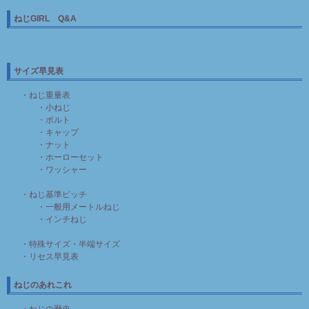
ねじGIRL Q&A
サイズ早見表
・ねじ重量表
・小ねじ
・ボルト
・キャップ
・ナット
・ホーローセット
・ワッシャー
・ねじ基準ピッチ
・一般用メートルねじ
・インチねじ
・特殊サイズ・半端サイズ
・リセス早見表
ねじのあれこれ