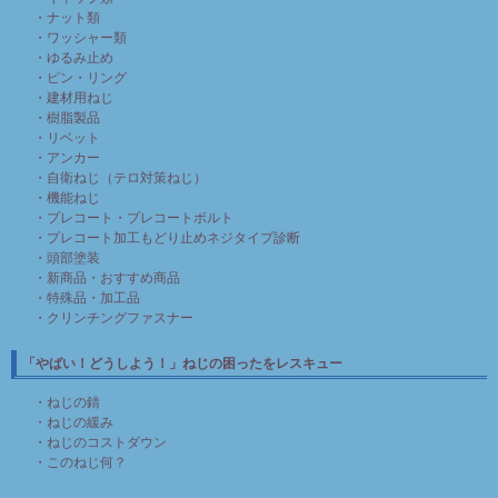
・ナット類
・ワッシャー類
・ゆるみ止め
・ピン・リング
・建材用ねじ
・樹脂製品
・リベット
・アンカー
・自衛ねじ（テロ対策ねじ）
・機能ねじ
・プレコート・プレコートボルト
・プレコート加工もどり止めネジタイプ診断
・頭部塗装
・新商品・おすすめ商品
・特殊品・加工品
・クリンチングファスナー
「やばい！どうしよう！」ねじの困ったをレスキュー
・ねじの錆
・ねじの緩み
・ねじのコストダウン
・このねじ何？