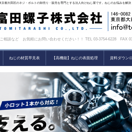
東京都大田区のネジ・ボルトの卸売り・販売を専門とする法人向けねじ屋です。ねじのお悩みを解決
相談など お気軽にお問い合わせください！！ TEL 03-3754-6228 FAX 03-37
ねじの材質早見表
【高機能】ねじの表面処理
資料ダウン