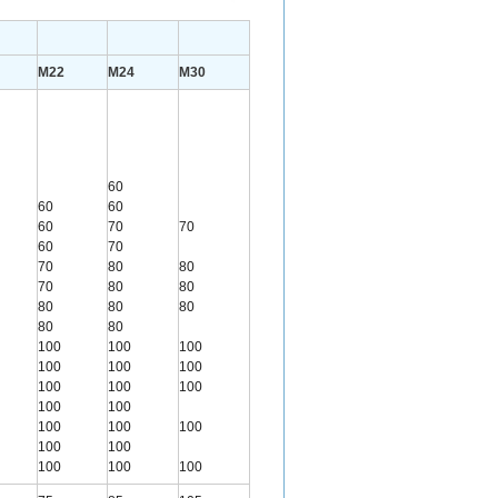
M22
M24
M30
60
60
60
60
70
70
60
70
70
80
80
70
80
80
80
80
80
80
80
100
100
100
100
100
100
100
100
100
100
100
100
100
100
100
100
100
100
100