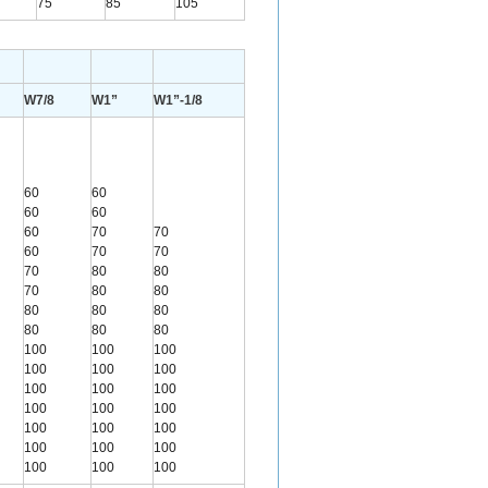
75
85
105
W7/8
W1”
W1”-1/8
60
60
60
60
60
70
70
60
70
70
70
80
80
70
80
80
80
80
80
80
80
80
100
100
100
100
100
100
100
100
100
100
100
100
100
100
100
100
100
100
100
100
100