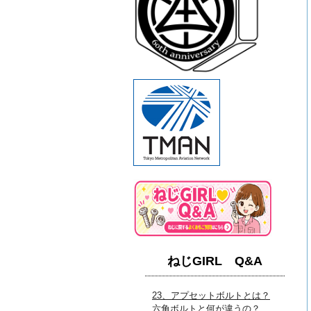
ねじGIRL Q&A
23、アプセットボルトとは？
六角ボルトと何が違うの？