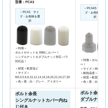
型番：PCA3
PCA4S サイ
PCA3 サイ
ズ・お色味を選
ズ・お色味を選
択
択
＜特徴＞
ボルトやナットを 同時にカバー！
シングルナット＆ダブルナット対応 バラ
＜特徴＞ボルトの余
対応品！
ー！
＜材質＞軟質塩ビ
＜サイズ＞M4,5,6,8,10,
＜サイズ＞
＜耐熱温度＞-18℃～
M3,4,5,6,8,10,12,14,16,18,20,22,24,27,30
＜材質＞軟質塩ビ
＜色＞黒・白・グレー、アイボリー
＜色＞黒・白・グレ
ボルト余長
ボルト余長
ダブルナット
シングルナットカバー内ね
じ付き