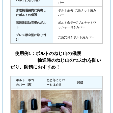
バルブに取り付け
バー
歩道橋通路内に突出し
ボルト余長+六角ナット用カ
たボルトの保護
バー
高速道路防音壁のボル
ボルト余長+ダブルナットワ
ト
ッシャー付きカバー
プレス用金型に取り付
六角穴付きボルト用カバー
け
使用例1：ボルトのねじ山の保護
輸送時のねじ山のつぶれを防い
だり、防錆におすすめ！
ボルト ホゴ
ねじ部にカバ
完成
カバー（黒）
ーをはめる