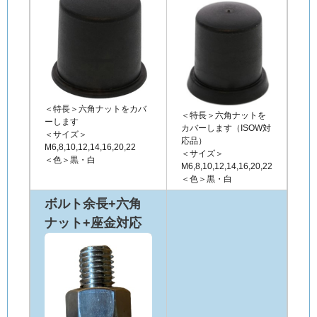
＜特長＞六角ナットをカバ
＜特長＞六角ナットを
ーします
カバーします（ISOW対
＜サイズ＞
応品）
M6,8,10,12,14,16,20,22
＜サイズ＞
＜色＞黒・白
M6,8,10,12,14,16,20,22
＜色＞黒・白
ボルト余長+六角
ナット+座金対応