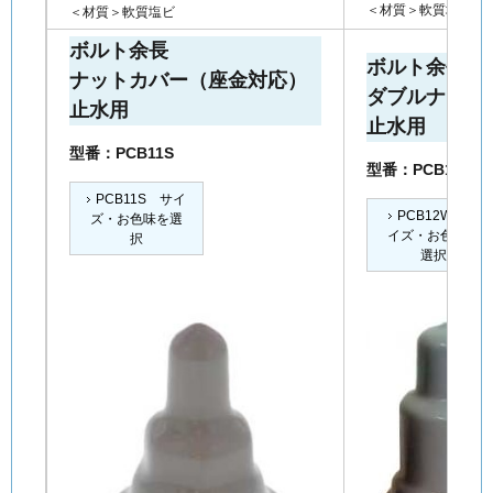
＜材質＞軟質塩ビ
＜材質＞軟質塩ビ
ボルト余長
ボルト余長
ナットカバー（座金対応）
ダブルナットカ
止水用
止水用
型番：PCB11S
型番：PCB12W
PCB11S サイ
PCB12W サ
ズ・お色味を選
イズ・お色味を
択
選択