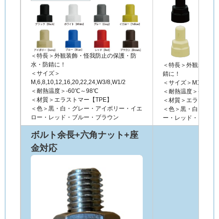
＜特長＞外観装飾・怪我防止の保護・防
水・防錆に！
＜特長＞外観装飾・
＜サイズ＞
錆に！
M,6,8,10,12,16,20,22,24,W3/8,W1/2
＜サイズ＞M10,12,16,2
＜耐熱温度＞-60℃～98℃
＜耐熱温度＞-60℃～
＜材質＞エラストマー【TPE】
＜材質＞エラストマー
＜色＞黒・白・グレー・アイボリー・イエ
＜色＞黒・白・グレ
ロー・レッド・ブルー・ブラウン
ー・レッド・ブルー
ボルト余長+六角ナット+座
金対応