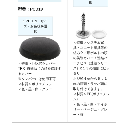
択
型番：PCD19
PCD19 サイ
ズ・お色味を選
択
＜特徴＞システム家
具・ユニット家具等の
組み立て用ボルトの頭
の美装カバー！連結パ
ーチビス（連結シリー
＜特徴＞TRX穴をカバー
ズ）φ１３の頭部にピッ
TRX=自衛ねじの頭を保護す
タリ
るカバー
ネジ径４㎜から５．１
※タンパーには使用不可
㎜の皿頭・ラッパ頭に
＜材質＞ポリエチレン
取り付けできます。
＜色＞黒・白・グレー
＜材質＞PE(ポリエチレ
ン)
＜色＞黒・白・アイボ
リー・ベージュ・グレ
ー・茶