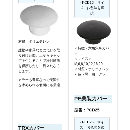
PCD16 サイ
ズ・お色味を選
択
材質：ポリエチレン
＜特徴＞六角穴をカバ
建物や家具などにねじを取
ー
り付けた際、上からキャッ
＜サイズ＞
プを付けることで締付箇所
M,6,8,10,12,16,20
を保護したり、目立たなく
＜材質＞ポリエチレン
します。
＜色＞黒・白・グレー
カラーも豊富なので美観性
を求められる個所にも最適
PE美装カバー
型番：PCD25
PCD25 サイ
TRXカバー
ズ・お色味を選