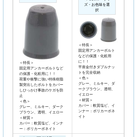
ズ・お色味を選
択
＜特長＞
固定用アンカーボルト
などの保護・化粧用
に！！
＜特長＞
平座金付きダブルナッ
固定用アンカーボルトなど
トを完全収納
の保護・化粧用に！！
＜色＞
荷重や衝撃に強い特殊樹脂
グレー、ミルキー、ダ
製突出したボルトをカバー
ークブラウン、透明、
しひっかけ事故のケガを防
イエロー
止
＜材質＞
＜色＞
カバー：軟質塩ビ、イ
グレー、ミルキー、ダーク
ンナー：ポリカーボネ
ブラウン、透明、イエロー
イト
＜材質＞
カバー：軟質塩ビ、インナ
ー：ポリカーボネイト