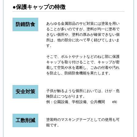
●保護キャップの特徴
あらゆる金属部品のサビ対策には塗装を用い
防錆防食
ることが多いのですが、塗料が均一に塗布で
きない個所や、塗料の厚みが確保できない個
所は、他の部分に比べて早く錆びてしまいま
す。
そこで、ボルトやナットなどのねじ部に保護
キャップを取り付けることで、キャップが密
着して空気や水を遮断し、ごみの付着や汚れ
を防止し、防錆防食機能を果たします。
子供が触るような個所においては、けが・危
安全対策
険防止につながります。
例：公園設備、学校設備、公共機関 etc
塗装時のマスキングテープとしての使用も可
工数削減
能です。