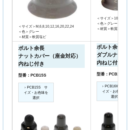
＜サイズ＞10,12,16,2
＜色＞グレー
＜サイズ＞M,6,8,10,12,16,20,22,24
＜材質＞軟質塩ビ
＜色＞グレー
＜材質＞軟質塩ビ
ボルト余長
ボルト余長
ダブルナットカ
ナットカバー（座金対応）
内ねじ付き
内ねじ付き
型番：PCB16W
型番：PCB15S
PCB16W サ
PCB15S サ
イズ・お色味を
イズ・お色味を
選択
選択