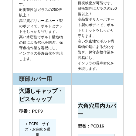
目視検査が可能です。
す。
耐衝撃性はガラスの250
耐衝撃性はガラスの250倍
倍以上！
以上！
高品質ポリカーボネー
高品質ポリカーボネート製
ト製のボディで、ボル
のボディで、ボルトとナッ
トとナットをしっかり
トをしっかり守ります。
守ります。
高い水密性でボルト構造物
高い水密性でボルト構
の錆による劣化を防ぎ、保
造物の錆による劣化を
守点検作業を容易にし、
防ぎ、保守点検作業を
インフラの長寿命化を実現
容易にし、
します。
インフラの長寿命化を
実現します。
頭部カバー用
穴隠しキャップ・
ビスキャップ
六角穴用内カバ
型番：PCF9
ー
PCF9 サイ
型番：PCD16
ズ・お色味を選
択