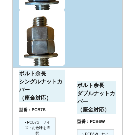
ボルト余長
シングルナットカ
ボルト余長
バー
ダブルナットカ
（座金対応）
バー
（座金対応）
型番：PCB7S
型番：PCB6W
PCB7S サイ
ズ・お色味を選
択
PCB6W サイ