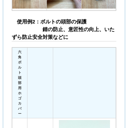
使用例2：ボルトの頭部の保護
錆の防止、意匠性の向上、いた
ずら防止安全対策などに
六
角
ボ
ル
ト
頭
部
用
ホ
ゴ
カ
バ
ー