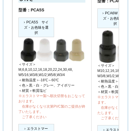
型番：PCA6W
型番：PCA5S
PCA6W サイ
ズ・お色味を選
PCA5S サイ
択
ズ・お色味を選
択
＜サイズ＞
＜サイズ＞
M,6,8,10,12,16,18,20,22,24,30,48,
M10,12,16,18,20,22,
W5/16,W3/8,W1/2,W5/8,W3/4
W3/8,W1/2,W5/8
＜耐熱温度＞-18℃～60℃
＜耐熱温度＞-18℃～
＜色＞黒・白・グレー、アイボリー
＜色＞黒・白・グレ
＜材質＞軟質塩ビ
＜材質＞軟質塩ビ
※エラストマー製へ順次切替をおこなって
※エラストマー製へ
おります。
ます。
在庫がなくなり次第PVC製のご提供が終
在庫がなくなり次第
了いたします。
たします。
ご了承ください
ご了承ください。
エラストマー
エラストマー