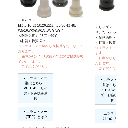
＜サイズ＞
M,6,8,10,12,16,20,22,24,30,36,42,48,
＜サイズ＞
W5/16,W3/8,W1/2,W5/8,W3/4
10,12,16,20,22,24,2
＜耐熱温度＞-18℃～60℃
＜耐熱温度＞-18℃～
＜材質＞軟質塩ビ
＜材質＞軟質塩ビ
※エラストマー製へ順次切替をおこなって
※エラストマー製へ
おります。
ます。
在庫がなくなり次第PVC製のご提供が終
在庫がなくなり次第
了いたします。
たします。
ご了承ください。
ご了承ください。
エラストマー
エラストマー
製はこちら
製はこちら
PCB19S サイ
PCB20W サイ
ズ・お色味を選
ズ・お色味を選
択
択
エラストマー
エラストマー
【TPE】とは？
【TPE】とは？