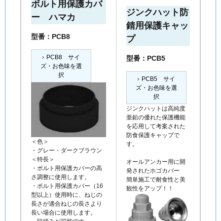
ボルト用保護カバ
ジンクハット防
ー ハマカ
錆用保護キャッ
型番：PCB8
プ
PCB8 サイ
型番：PCB5
ズ・お色味を選
択
PCB5 サイ
ズ・お色味を選
択
ジンクハットは高純度
亜鉛の優れた保護機能
を応用して考案された
防食保護キャップで
＜色＞
す。
・グレー・ダークブラウン
＜特長＞
オールアンカー用に開
・ボルト用保護カバーの高
発されたホゴカバー
さ調整に使用します。
簡単施工で耐食性と美
・ボルト用保護カバー（16
観性をアップ！！
型以上）使用時に、ねじの
長さが適合ねじの長さより
長い場合に使用します。