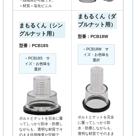
・段積みが可能です。
＜材質＞塩化ビニル
まもるくん（ダ
ブルナット用）
まもるくん（シン
グルナット用）
型番：PCB18W
型番：PCB18S
PCB18W サ
イズ・お色味を
PCB18S サ
選択
イズ・お色味を
選択
ボルトとナットを完全
ボルトとナットを完全に覆
に覆ってしっかり防
ってしっかり防水・防塵し
水・防塵しながらも、
ながらも、透明な材質でそ
透明な材質でそのまま
のまま目視検査が可能で