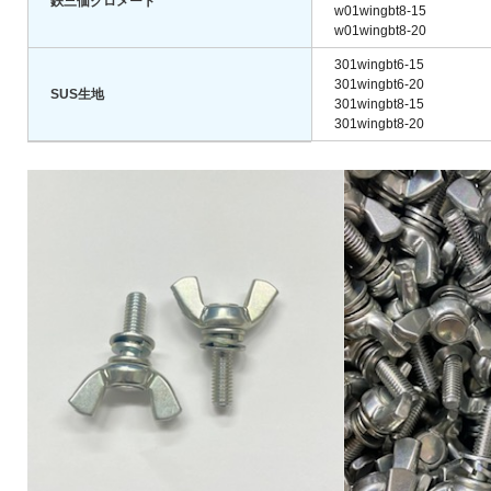
鉄三価クロメート
w01wingbt8-15
w01wingbt8-20
301wingbt6-15
301wingbt6-20
SUS生地
301wingbt8-15
301wingbt8-20