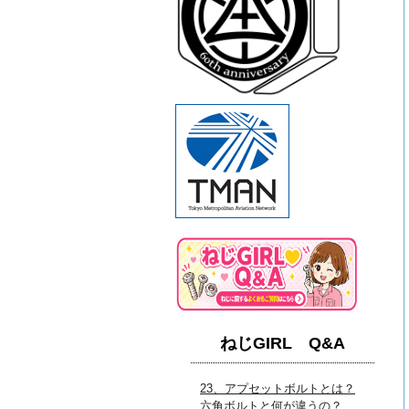
ねじGIRL Q&A
23、アプセットボルトとは？
六角ボルトと何が違うの？