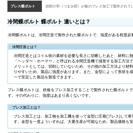
プレス蝶ボルト
頭部の羽（つまみ部）が板のプレス加工で製作されて
冷間蝶ボルト 蝶ボルト 違いとは？
冷間蝶ボルトは、冷間圧造で製作された蝶ボルトで、強度がある程度必
冷間圧造とは？
冷間圧造とはコイル状の素材を必要な長さに切断したあと、材料に
「ヘッダー・ホーマー」と呼ばれる冷間圧造機で成形する加工方法
メリットとしては、切削していないため、その他の加工方法より材
りやすいため、製品に強度があります。また、金型によって形状を
一で安定した製品を製造できます。
プレス蝶ボルトは、鉄板をプレス加工することで製作された蝶ボルトで
す。その代わりに、強度はあまり高くないです。
プレス加工とは？
プレス加工とは、加工物を加工機を使って金型に圧着(プレス)して
す。金型を一度よういすれば、大量生産が可能なため、製品価格も