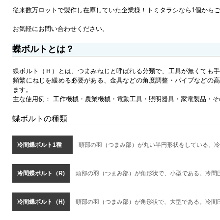
従来数万ロットで製作し在庫していた企業様！トミタラシなら1個から
お気軽にお問い合わせください。
蝶ボルトとは？
蝶ボルト（Ｈ）とは、つまみねじと呼ばれる分類で、工具が無くても手
頻繁にねじを緩める必要がある、金具などの角度調整・パイプなどの高
ます。
主な使用例： 工作機械・農業機械・電動工具・照明器具・家電製品・そ
蝶ボルトの種類
冷間蝶ボルト1種
頭部の羽（つまみ部）が丸い半円形状をしている。冷
冷間蝶ボルト（R)
頭部の羽（つまみ部）が角形状で、小型である。冷間
冷間蝶ボルト（H)
頭部の羽（つまみ部）が角形状で、大型である。冷間