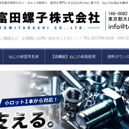
東京都大田区のネジ・ボルトの卸売り・販売を専門とする法人向けねじ屋です。ねじのお悩みを解決
相談など お気軽にお問い合わせください！！ TEL 03-3754-6228 FAX 03-37
ねじの材質早見表
【高機能】ねじの表面処理
資料ダウン