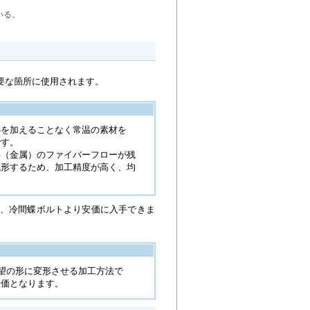
いる。
要な箇所に使用されます。
熱を加えることなく常温の素材を
です。
料（金属）のファイバーフローが残
成形するため、加工精度が高く、均
、冷間蝶ボルトより安価に入手できま
希望の形に変形させる加工方法で
安価となります。