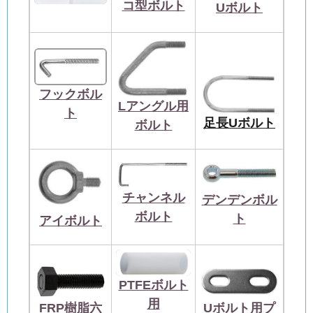
コ型ボルト
Uボルト
フックボル
Lアングル用
ト
足長Uボルト
ボルト
チャンネル
デンデンボル
ボルト
ト
アイボルト
PTFEボルト
用
FRP樹脂六
Uボルト用プ