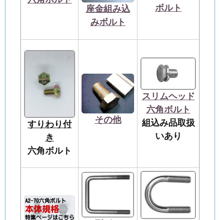
ボルト
座金組み込
み
ボルト
スリムヘッド
六角ボルト
その他
組込み品取扱
すりわり付
いあり
き
六角ボルト