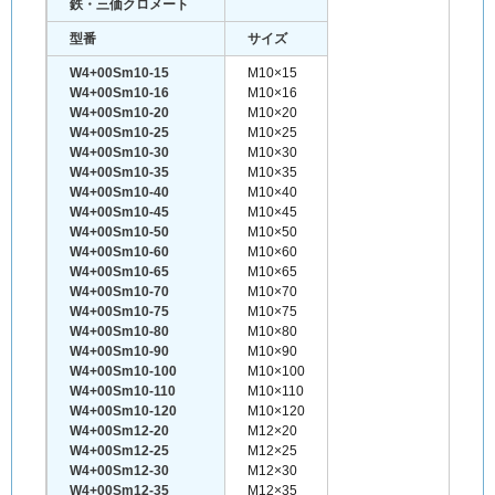
鉄・三価クロメート
型番
サイズ
W4+00Sm10-15
M10×15
W4+00Sm10-16
M10×16
W4+00Sm10-20
M10×20
W4+00Sm10-25
M10×25
W4+00Sm10-30
M10×30
W4+00Sm10-35
M10×35
W4+00Sm10-40
M10×40
W4+00Sm10-45
M10×45
W4+00Sm10-50
M10×50
W4+00Sm10-60
M10×60
W4+00Sm10-65
M10×65
W4+00Sm10-70
M10×70
W4+00Sm10-75
M10×75
W4+00Sm10-80
M10×80
W4+00Sm10-90
M10×90
W4+00Sm10-100
M10×100
W4+00Sm10-110
M10×110
W4+00Sm10-120
M10×120
W4+00Sm12-20
M12×20
W4+00Sm12-25
M12×25
W4+00Sm12-30
M12×30
W4+00Sm12-35
M12×35