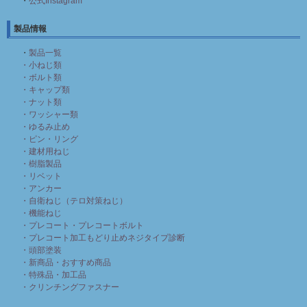
・
公式Instagram
製品情報
・
製品一覧
・小ねじ類
・ボルト類
・キャップ類
・ナット類
・ワッシャー類
・ゆるみ止め
・ピン・リング
・建材用ねじ
・樹脂製品
・リベット
・アンカー
・自衛ねじ（テロ対策ねじ）
・機能ねじ
・プレコート・プレコートボルト
・プレコート加工もどり止めネジタイプ診断
・頭部塗装
・新商品・おすすめ商品
・特殊品・加工品
・クリンチングファスナー