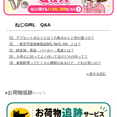
ねじGIRL Q&A
23、アプセットボルトとは？六角ボルトと何が違うの？
22、「航空宇宙規格部品MS､NAS､AN」とは？
21、鉄生地・黒染・パーカー・黒皮とは？
20，Ｓ45ＣにⒽってよく付いてるけどそのⒽって？
19，表面処理ってたくさん種類があるけど、どれが良いの？
» 続きを読む
●お荷物追跡
サービス