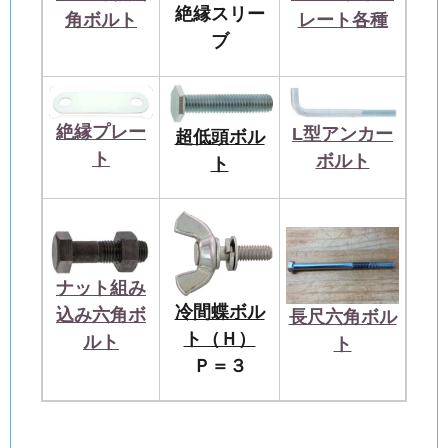
絶縁スリー
角ボルト
レート各種
ブ
絶縁プレー
L型アンカー
超低頭ボル
ト
ボルト
ト
ナット組み
冷間蝶ボル
込み六角ボ
長尺六角ボル
ト（Ｈ）
ルト
ト
Ｐ＝３