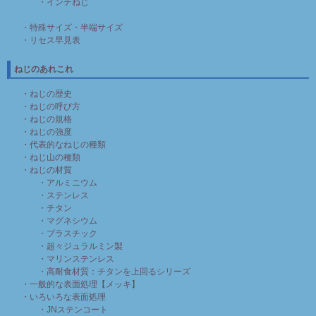
・インチねじ
・特殊サイズ・半端サイズ
・リセス早見表
ねじのあれこれ
・ねじの歴史
・ねじの呼び方
・ねじの規格
・ねじの強度
・代表的なねじの種類
・ねじ山の種類
・ねじの材質
・アルミニウム
・ステンレス
・チタン
・マグネシウム
・プラスチック
・超々ジュラルミン製
・マリンステンレス
・高耐食材質：チタンを上回るシリーズ
・一般的な表面処理【メッキ】
・いろいろな表面処理
・JNステンコート