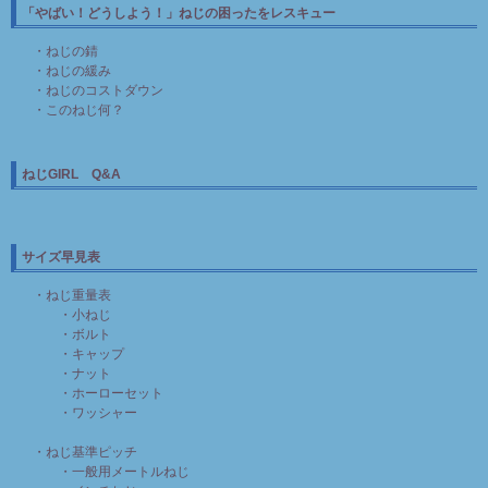
「やばい！どうしよう！」ねじの困ったをレスキュー
・ねじの錆
・ねじの緩み
・ねじのコストダウン
・このねじ何？
ねじGIRL Q&A
サイズ早見表
・ねじ重量表
・小ねじ
・ボルト
・キャップ
・ナット
・ホーローセット
・ワッシャー
・ねじ基準ピッチ
・一般用メートルねじ