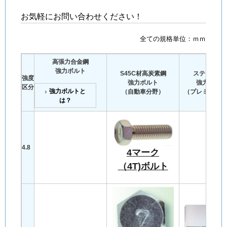
お気軽にお問い合わせください！
全ての規格単位：ｍｍ
高張力合金鋼
強力ボルト
S45C材高炭素鋼
ステンレス
強度
強力ボルト
強力ボルト
区分
強力ボルトと
（自動車分野）
（プレミアステ
は？
4.8
4マーク
（4T)ボルト