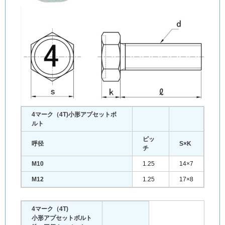
4マーク（4T)
小形
アプセットボ
ルト
ピッ
呼径
S×K
チ
M10
1.25
14×7
M12
1.25
17×8
4マーク（4T)
小形アプセットボルト