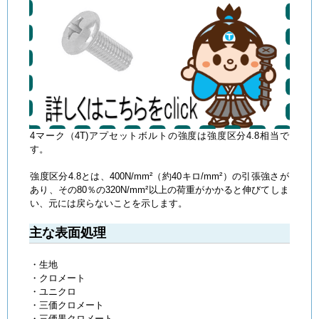
4マーク（4T)アプセットボルトの強度は強度区分4.8相当で
す。
強度区分4.8とは、400N/mm²（約40キロ/mm²）の引張強さが
あり、その80％の320N/mm²以上の荷重がかかると伸びてしま
い、元には戻らないことを示します。
主な表面処理
・生地
・クロメート
・ユニクロ
・三価クロメート
・三価黒クロメート