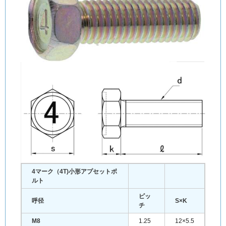
4マーク（4T)
小形
アプセットボ
ルト
ピッ
呼径
S×K
チ
M8
1.25
12×5.5