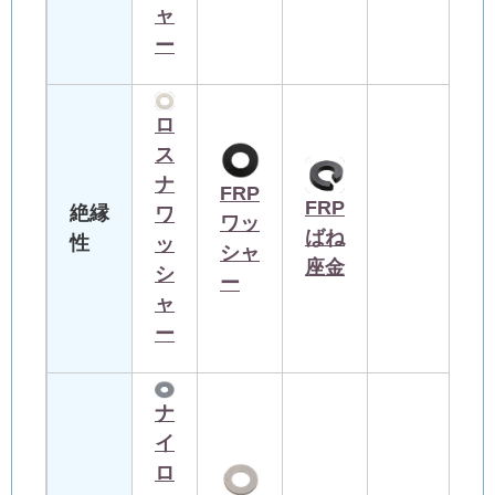
ャ
ー
ロ
ス
ナ
FRP
FRP
絶縁
ワ
ワッ
ばね
性
ッ
シャ
座金
シ
ー
ャ
ー
ナ
イ
ロ