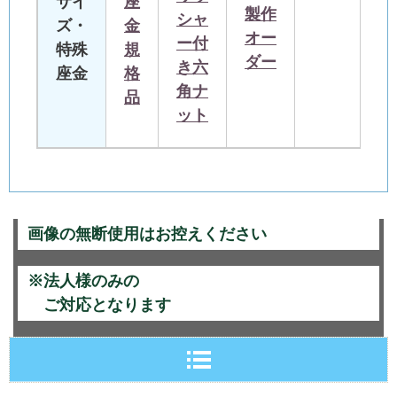
サイ
座
製作
シャ
ズ・
金
オー
ー付
特殊
規
ダー
き六
座金
格
角ナ
品
ット
画像の無断使用はお控えください
※法人様のみの
ご対応となります