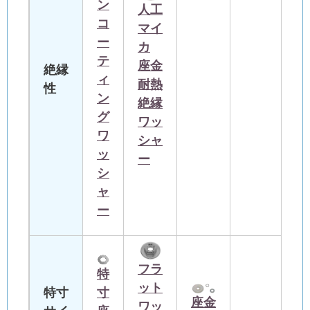
ン
人工
コ
マイ
ー
カ
テ
座金
絶縁
ィ
耐熱
性
ン
絶縁
グ
ワッ
ワ
シャ
ッ
ー
シ
ャ
ー
フラ
特
ット
特寸
寸
座金
ワッ