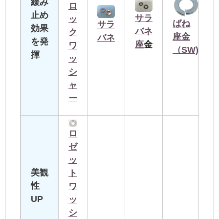
緩み
ロ
止め
サラ
ッ
ばね
サラ
効果
バネ
ク
座金
バネ
を発
座
金
ワ
（SW)
揮
ッ
シ
ャ
ー
ロ
ゼ
ッ
美観
ト
性
ワ
UP
ッ
シ