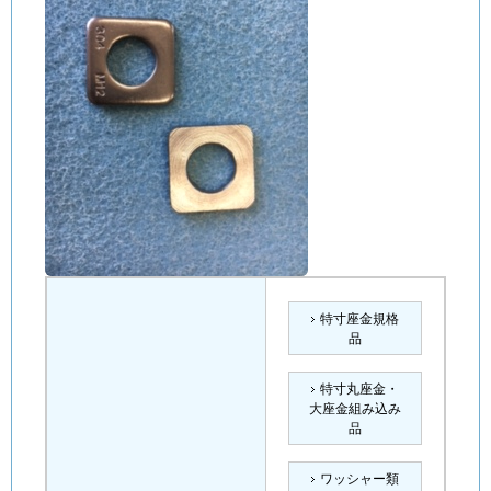
特寸座金規格
品
特寸丸座金・
大座金組み込み
品
ワッシャー類