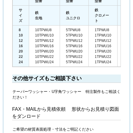
型番
型番
型番
型番
サ
鉄
鉄
鉄
鉄
イ
クロメー
三価
生地
ユニクロ
ズ
ト
ート
8
10TPWU8
5TPWU8
1TPWU8
WTP
10
10TPWU10
5TPWU10
1TPWU10
WTP
12
10TPWU12
5TPWU12
1TPWU12
WTP
16
10TPWU16
5TPWU16
1TPWU16
WTP
20
10TPWU20
5TPWU20
1TPWU20
WTP
22
10TPWU22
5TPWU22
1TPWU22
WTP
24
10TPWU24
5TPWU24
1TPWU24
WTP
その他サイズもご相談下さい
テーパーワッシャー・U字角ワッシャー 特注製作もご相談く
ださい！
FAX・MAILから見積依頼 形状からお見積り図面
をダンロード
ご希望の材質表面処理・寸法をご明記ください