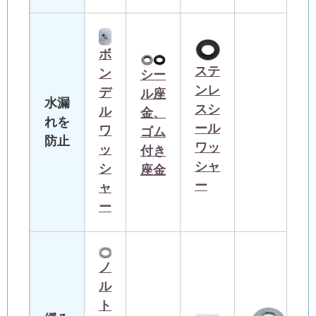
ボ
ステ
ン
シー
ンレ
デ
ル座
水漏
スシ
ル
金、
れを
ール
ワ
ゴム
防止
ワッ
ッ
付き
シャ
シ
座金
ー
ャ
ー
ノ
ル
ト