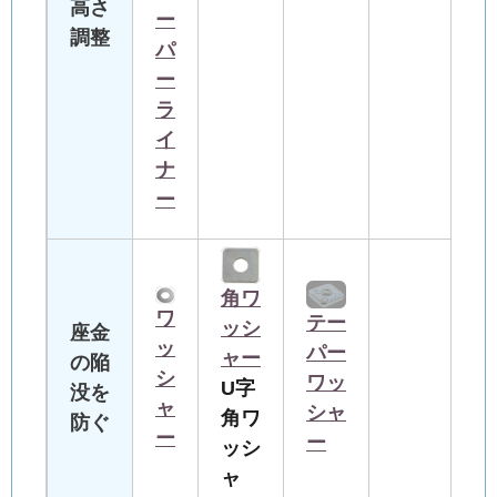
高さ
ー
調整
パ
ー
ラ
イ
ナ
ー
角ワ
ワ
テー
ッシ
座金
ッ
パー
ャー
の陥
シ
ワッ
U字
没を
ャ
シャ
角ワ
防ぐ
ー
ー
ッシ
ャ