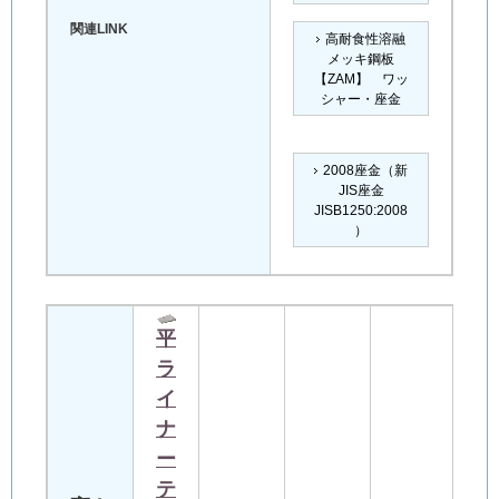
関連LINK
高耐食性溶融
メッキ鋼板
【ZAM】 ワッ
シャー・座金
2008座金（新
JIS座金
JISB1250:2008
）
平
ラ
イ
ナ
ー
テ