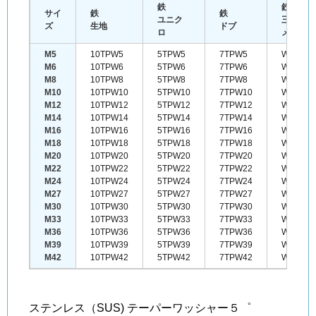
鉄
鉄
サイ
鉄
鉄
ユニク
三価クロ
ズ
生地
ドブ
ロ
メート
M5
10TPW5
5TPW5
7TPW5
WTPW5
M6
10TPW6
5TPW6
7TPW6
WTPW6
M8
10TPW8
5TPW8
7TPW8
WTPW8
M10
10TPW10
5TPW10
7TPW10
WTPW1
M12
10TPW12
5TPW12
7TPW12
WTPW1
M14
10TPW14
5TPW14
7TPW14
WTPW1
M16
10TPW16
5TPW16
7TPW16
WTPW1
M18
10TPW18
5TPW18
7TPW18
WTPW1
M20
10TPW20
5TPW20
7TPW20
WTPW2
M22
10TPW22
5TPW22
7TPW22
WTPW2
M24
10TPW24
5TPW24
7TPW24
WTPW2
M27
10TPW27
5TPW27
7TPW27
WTPW2
M30
10TPW30
5TPW30
7TPW30
WTPW3
M33
10TPW33
5TPW33
7TPW33
WTPW3
M36
10TPW36
5TPW36
7TPW36
WTPW3
M39
10TPW39
5TPW39
7TPW39
WTPW3
M42
10TPW42
5TPW42
7TPW42
WTPW4
ステンレス（SUS) テーパーワッシャー５゜