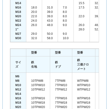
M14
15.5
32.0
M16
18.0
31.0
7.0
17.5
32.0
M18
20.0
39.0
8.0
M20
22.0
39.0
8.0
22.0
39.0
M22
24.0
43.0
8.0
M24
26.0
48.0
9.0
26.0
48.0
1"
28.0
52.0
M27
29.0
50.0
9.0
M30
32.0
58.0
10.0
型番
型番
型番
型番
鉄
鉄
サイ
鉄
鉄
三価クロ
三価黒
ズ
生地
ドブ
メート
ロメー
M6
M8
10TPWI8
7TPWI8
WTPWI8
BTPW
M10
10TPWI10
7TPWI10
WTPWI10
BTPW
M12
10TPWI12
7TPWI12
WTPWI12
BTPW
M14
M16
10TPWI16
7TPWI16
WTPWI16
BTPW
M18
10TPWI18
7TPWI18
WTPWI18
BTPW
M20
10TPWI20
7TPWI20
WTPWI20
BTPW