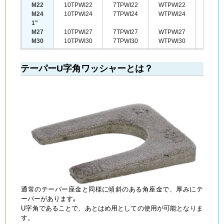
M22
10TPWI22
7TPWI22
WTPWI22
M24
10TPWI24
7TPWI24
WTPWI24
1"
M27
10TPWI27
7TPWI27
WTPWI27
M30
10TPWI30
7TPWI30
WTPWI30
テーパーU字角ワッシャーとは？
通常のテーパー座金と同様に傾斜のある角座金で、厚みにテ
ーパーがあります｡
U字角であることで、あとはめ用としての使用が可能となりま
す。