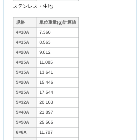
ステンレス・生地
規格
単位重量(g)計算値
4×10A
7.360
4×15A
8.563
4×20A
9.812
4×25A
11.085
5×15A
13.641
5×20A
15.446
5×25A
17.544
5×32A
20.103
5×40A
21.897
5×50A
25.565
6×6A
11.797