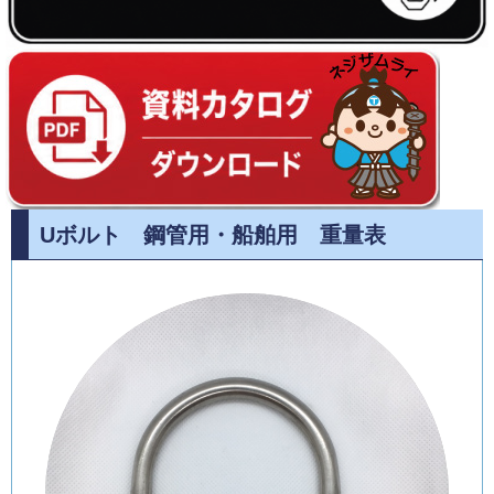
Uボルト 鋼管用・船舶用 重量表