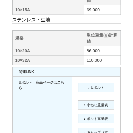
値
10×15A
69.000
ステンレス・生地
単位重量(g)計算
規格
値
10×20A
86.000
10×32A
110.000
関連LINK
Uボルト 商品ページはこち
Uボルト
ら
小ねじ重量表
ボルト重量表
キャップ（六