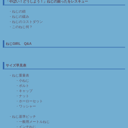
「やばい！どうしよう！」ねじの困ったをレスキュー
・ねじの錆
・ねじの緩み
・ねじのコストダウン
・このねじ何？
ねじGIRL Q&A
サイズ早見表
・ねじ重量表
・小ねじ
・ボルト
・キャップ
・ナット
・ホーローセット
・ワッシャー
・ねじ基準ピッチ
・一般用メートルねじ
・インチねじ