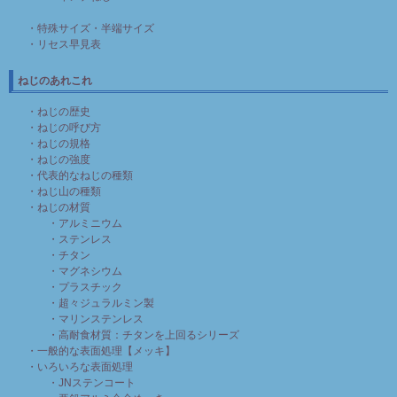
・特殊サイズ・半端サイズ
・リセス早見表
ねじのあれこれ
・ねじの歴史
・ねじの呼び方
・ねじの規格
・ねじの強度
・代表的なねじの種類
・ねじ山の種類
・ねじの材質
・アルミニウム
・ステンレス
・チタン
・マグネシウム
・プラスチック
・超々ジュラルミン製
・マリンステンレス
・高耐食材質：チタンを上回るシリーズ
・一般的な表面処理【メッキ】
・いろいろな表面処理
・JNステンコート