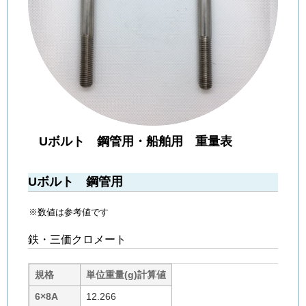
Uボルト 鋼管用・船舶用 重量表
Uボルト 鋼管用
※数値は参考値です
鉄・三価クロメート
規格
単位重量(g)計算値
6×8A
12.266