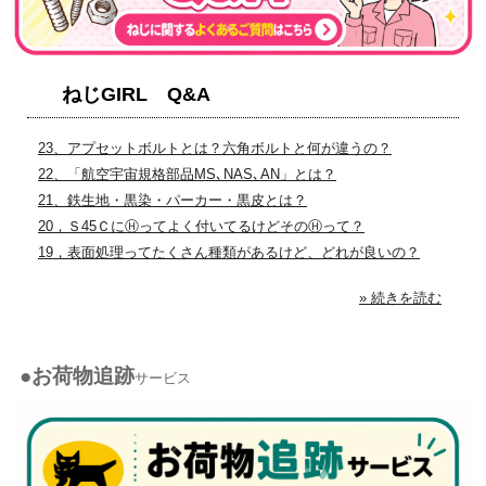
ねじGIRL Q&A
23、アプセットボルトとは？六角ボルトと何が違うの？
22、「航空宇宙規格部品MS､NAS､AN」とは？
21、鉄生地・黒染・パーカー・黒皮とは？
20，Ｓ45ＣにⒽってよく付いてるけどそのⒽって？
19，表面処理ってたくさん種類があるけど、どれが良いの？
» 続きを読む
●お荷物追跡
サービス