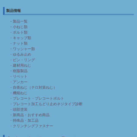
製品情報
・
製品一覧
・小ねじ類
・ボルト類
・キャップ類
・ナット類
・ワッシャー類
・ゆるみ止め
・ピン・リング
・建材用ねじ
・樹脂製品
・リベット
・アンカー
・自衛ねじ（テロ対策ねじ）
・機能ねじ
・プレコート・プレコートボルト
・プレコート加工もどり止めネジタイプ診断
・頭部塗装
・新商品・おすすめ商品
・特殊品・加工品
・クリンチングファスナー