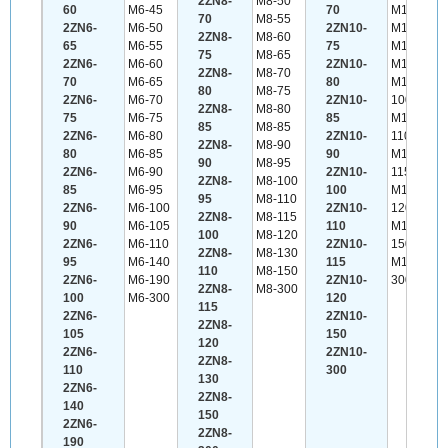
2ZN8-
M8-50
60
M6-45
70
M10-75
70
M8-55
2ZN6-
M6-50
2ZN10-
M10-80
2ZN8-
M8-60
65
M6-55
75
M10-85
75
M8-65
2ZN6-
M6-60
2ZN10-
M10-90
2ZN8-
M8-70
70
M6-65
80
M10-
80
M8-75
2ZN6-
M6-70
2ZN10-
100
2ZN8-
M8-80
75
M6-75
85
M10-
85
M8-85
2ZN6-
M6-80
2ZN10-
110
2ZN8-
M8-90
80
M6-85
90
M10-
90
M8-95
2ZN6-
M6-90
2ZN10-
115
2ZN8-
M8-100
85
M6-95
100
M10-
95
M8-110
2ZN6-
M6-100
2ZN10-
120
2ZN8-
M8-115
90
M6-105
110
M10-
100
M8-120
2ZN6-
M6-110
2ZN10-
150
2ZN8-
M8-130
95
M6-140
115
M10-
110
M8-150
2ZN6-
M6-190
2ZN10-
300
2ZN8-
M8-300
100
M6-300
120
115
2ZN6-
2ZN10-
2ZN8-
105
150
120
2ZN6-
2ZN10-
2ZN8-
110
300
130
2ZN6-
2ZN8-
140
150
2ZN6-
2ZN8-
190