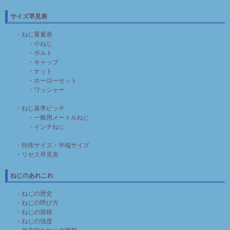
サイズ早見表
・ねじ重量表
・小ねじ
・ボルト
・キャップ
・ナット
・ホーローセット
・ワッシャー
・ねじ基準ピッチ
・一般用メートルねじ
・インチねじ
・特殊サイズ・半端サイズ
・リセス早見表
ねじのあれこれ
・ねじの歴史
・ねじの呼び方
・ねじの規格
・ねじの強度