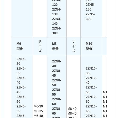
120
2ZN5-
2ZN4-
150
130
2ZN5-
2ZN4-
300
140
2ZN4-
300
サ
サ
サ
M6
M8
M10
イ
イ
イ
型番
型番
型番
ズ
ズ
ズ
2ZN6-
2ZN8-
30
40
2ZN6-
2ZN10-
2ZN8-
35
35
45
2ZN6-
2ZN10-
2ZN8-
40
40
50
2ZN6-
2ZN10-
2ZN8-
45
50
M10-35
55
2ZN6-
2ZN10-
M10-40
2ZN8-
50
60
M10-50
60
2ZN6-
M6-30
2ZN10-
M10-60
2ZN8-
M8-40
55
M6-35
65
M10-65
65
M8-45
2ZN6-
M6-40
2ZN10-
M10-70