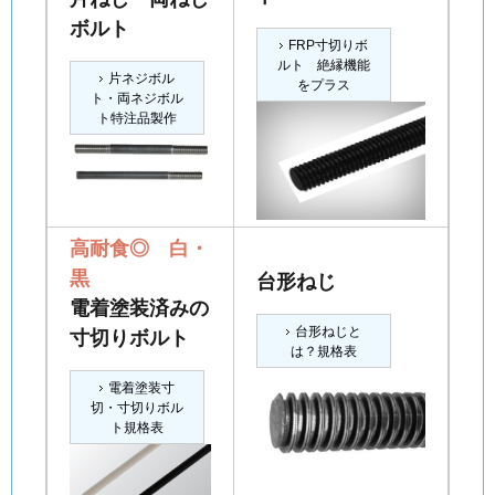
ボルト
FRP寸切りボ
ルト 絶縁機能
片ネジボル
をプラス
ト・両ネジボル
ト特注品製作
高耐食◎ 白・
黒
台形ねじ
電着塗装済みの
台形ねじと
寸切りボルト
は？規格表
電着塗装寸
切・寸切りボル
ト規格表