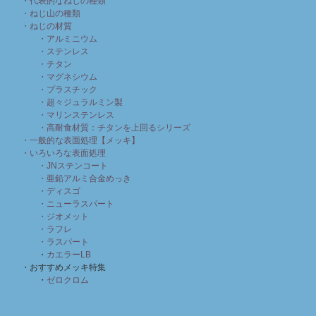
・代表的なねじの種類
・ねじ山の種類
・ねじの材質
・アルミニウム
・ステンレス
・チタン
・マグネシウム
・プラスチック
・超々ジュラルミン製
・マリンステンレス
・高耐食材質：チタンを上回るシリーズ
・一般的な表面処理【メッキ】
・いろいろな表面処理
・JNステンコート
・亜鉛アルミ合金めっき
・ディスゴ
・ニューラスパート
・ジオメット
・ラフレ
・ラスパート
・
カエラーLB
・おすすめメッキ特集
・
ゼロクロム