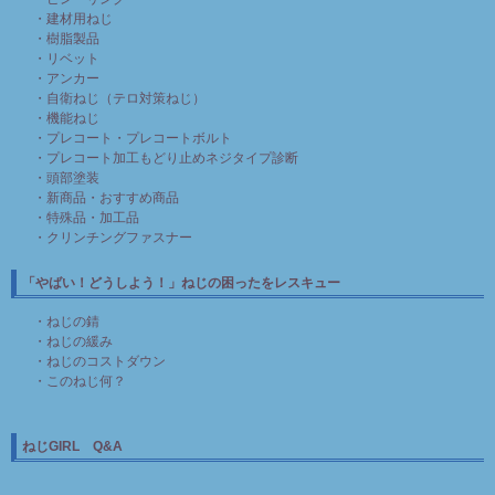
・建材用ねじ
・樹脂製品
・リベット
・アンカー
・自衛ねじ（テロ対策ねじ）
・機能ねじ
・プレコート・プレコートボルト
・プレコート加工もどり止めネジタイプ診断
・頭部塗装
・新商品・おすすめ商品
・特殊品・加工品
・クリンチングファスナー
「やばい！どうしよう！」ねじの困ったをレスキュー
・ねじの錆
・ねじの緩み
・ねじのコストダウン
・このねじ何？
ねじGIRL Q&A