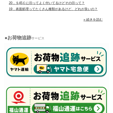
20，Ｓ45ＣにⒽってよく付いてるけどそのⒽって？
19，表面処理ってたくさん種類があるけど、どれが良いの？
» 続きを読む
●お荷物追跡
サービス