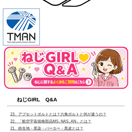
ねじGIRL Q&A
23、アプセットボルトとは？六角ボルトと何が違うの？
22、「航空宇宙規格部品MS､NAS､AN」とは？
21、鉄生地・黒染・パーカー・黒皮とは？