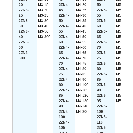
20
M3-15
2ZN4-
M4-20
50
M5-30
2ZN3-
M3-20
45
M4-25
2ZN5-
M5-35
25
M3-25
2ZN4-
M4-30
55
M5-40
2ZN3-
M3-30
50
M4-35
2ZN5-
M5-45
30
M3-40
2ZN4-
M4-40
60
M5-50
2ZN3-
M3-50
55
M4-45
2ZN5-
M5-55
40
M3-300
2ZN4-
M4-50
65
M5-60
2ZN3-
60
M4-55
2ZN5-
M5-65
50
2ZN4-
M4-60
70
M5-70
2ZN3-
65
M4-65
2ZN5-
M5-75
300
2ZN4-
M4-70
75
M5-80
70
M4-75
2ZN5-
M5-85
2ZN4-
M4-80
80
M5-90
75
M4-85
2ZN5-
M5-95
2ZN4-
M4-90
85
M5-100
80
M4-100
2ZN5-
M5-110
2ZN4-
M4-105
90
M5-120
85
M4-120
2ZN5-
M5-150
2ZN4-
M4-130
95
M5-300
90
M4-140
2ZN5-
2ZN4-
M4-300
100
100
2ZN5-
2ZN4-
110
105
2ZN5-
2ZN4-
120