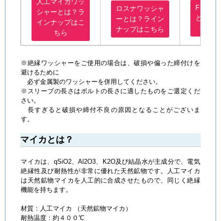
人工マイカワッ
FRPワ
ロスナワッシャ
シャーとは？ラ
とは？
ーとは？ライン
インナップはこ
ップは
ナップはこちら
ちら
※絶縁ワッシャーをご使用の場合は、破損や偏った締付けを
避けるために
必ず金属製のワッシャーを併用してください。
※スリーブの長さはボルトの長さに適したものをご選定くだ
さい。
長すぎると破損や締付不良の原因となることがございま
す。
マイカとは？
マイカは、qSiO2、Al2O3、K2O及び結晶水が主成分で、電気
絶縁性及び耐熱性が非常に優れた天然鉱物です。人工マイカ
は天然鉱物マイカを人工的に合成させたもので、同じく絶縁
機能を持ちます。
材質：人工マイカ （天然鉱物マイカ）
耐熱温度：約４００℃