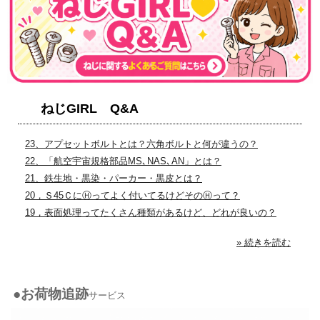
ねじGIRL Q&A
23、アプセットボルトとは？六角ボルトと何が違うの？
22、「航空宇宙規格部品MS､NAS､AN」とは？
21、鉄生地・黒染・パーカー・黒皮とは？
20，Ｓ45ＣにⒽってよく付いてるけどそのⒽって？
19，表面処理ってたくさん種類があるけど、どれが良いの？
» 続きを読む
●お荷物追跡
サービス