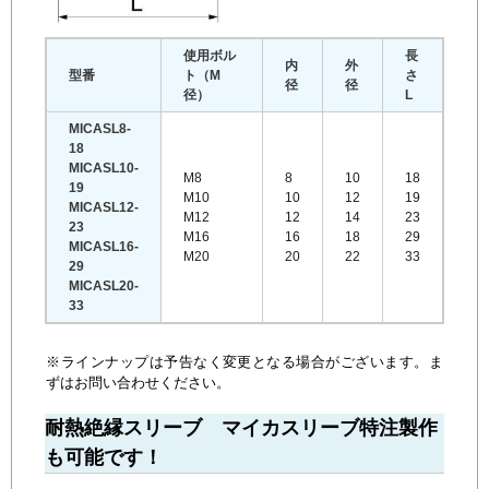
使用ボル
長
内
外
型番
ト（M
さ
径
径
径）
L
MICASL8-
18
MICASL10-
M8
8
10
18
19
M10
10
12
19
MICASL12-
M12
12
14
23
23
M16
16
18
29
MICASL16-
M20
20
22
33
29
MICASL20-
33
※ラインナップは予告なく変更となる場合がございます。ま
ずはお問い合わせください。
耐熱絶縁スリーブ マイカスリーブ特注製作
も可能です！