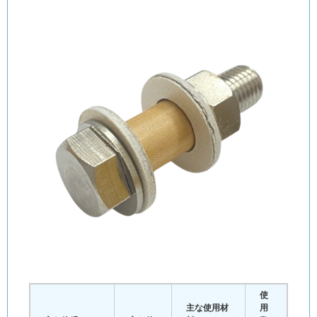
使
主な使用材
用