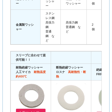
ッシャ
ー
ワッシャー
個
ー
ステン
レス鋼
高張力
高張力鋼
金属製ワッシ
2
鋼
普通鋼 な
ャー
個
普通
ど
鋼 な
ど
スリーブに合わせて提
供可能！！
耐熱絶縁ワッシャー
断熱絶縁ワッシャー
絶縁ワッシ
人工マイカ
耐熱温度
ロスナ
高耐熱性・断
FRP
約400℃
熱