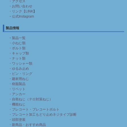
・アクセス
・お問い合わせ
・リンク【LINK
】
・
公式Instagram
製品情報
・
製品一覧
・小ねじ類
・ボルト類
・キャップ類
・ナット類
・ワッシャー類
・ゆるみ止め
・ピン・リング
・建材用ねじ
・樹脂製品
・リベット
・アンカー
・自衛ねじ（テロ対策ねじ）
・機能ねじ
・プレコート・プレコートボルト
・プレコート加工もどり止めネジタイプ診断
・頭部塗装
・新商品・おすすめ商品