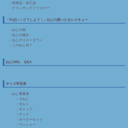
・特殊品・加工品
・クリンチングファスナー
「やばい！どうしよう！」ねじの困ったをレスキュー
・ねじの錆
・ねじの緩み
・ねじのコストダウン
・このねじ何？
ねじGIRL Q&A
サイズ早見表
・ねじ重量表
・小ねじ
・ボルト
・キャップ
・ナット
・ホーローセット
・ワッシャー