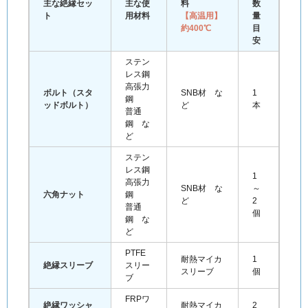
主な絶縁セッ
主な使
料
数
ト
用材料
【高温用】
量
約400℃
目
安
ステン
レス鋼
高張力
ボルト（スタ
SNB材 な
1
鋼
ッドボルト）
ど
本
普通
鋼 な
ど
ステン
レス鋼
1
高張力
SNB材 な
～
六角ナット
鋼
ど
2
普通
個
鋼 な
ど
PTFE
耐熱マイカ
1
絶縁スリーブ
スリー
スリーブ
個
ブ
FRPワ
絶縁ワッシャ
耐熱マイカ
2