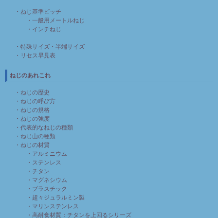
・ねじ基準ピッチ
・一般用メートルねじ
・インチねじ
・特殊サイズ・半端サイズ
・リセス早見表
ねじのあれこれ
・ねじの歴史
・ねじの呼び方
・ねじの規格
・ねじの強度
・代表的なねじの種類
・ねじ山の種類
・ねじの材質
・アルミニウム
・ステンレス
・チタン
・マグネシウム
・プラスチック
・超々ジュラルミン製
・マリンステンレス
・高耐食材質：チタンを上回るシリーズ