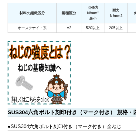
引張力
耐力
材料の組織区分
鋼種区分
N/mm²
Ｎ/mm2
最小
オーステナイト系
A2
520以上
205以上
SUS304六角ボルト刻印付き（マーク付き） 規格・
●SUS304六角ボルト刻印付き（マーク付き）全ねじ