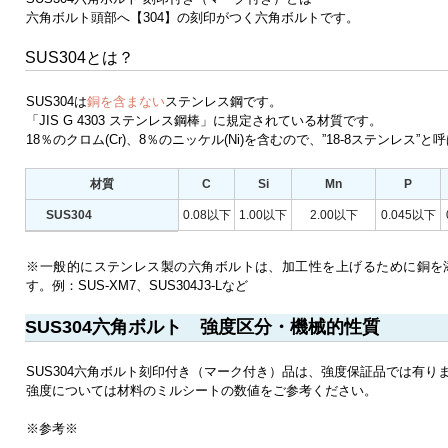
六角ボルト頭部へ【304】の刻印がつく六角ボルトです。
SUS304とは？
SUS304は
銅を含まない
ステンレス鋼です。
「JIS G 4303 ステンレス鋼棒」に規定されている材質です。
18％のクロム(Cr)、8％のニッケル(Ni)を含むので、”18-8ステンレス
材質
C
Si
Mn
P
SUS304
0.08以下
1.00以下
2.00以下
0.045以下
※一般的にステンレス製の六角ボルトは、加工性を上げるために銅を
す。例：SUS-XM7、SUS304J3-Lなど
SUS304六角ボルト 強度区分・機械的性質
SUS304六角ボルト刻印付き（マーク付き）品は、強度保証品では有り
強度については材料のミルシートの数値をご参考ください。
※参考※