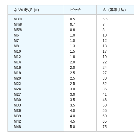
ネジの呼び（d）
ピッチ
Ｓ（基準寸法）
M3※
0.5
5.5
M4※
0.7
7
M5※
0.8
8
M6
1.0
10
M7
1.0
12
M8
1.3
13
M10
1.5
17
M12
1.8
19
M14
2.0
22
M16
2.0
24
M18
2.5
27
M20
2.5
30
M22
2.5
32
M24
3.0
36
M27
3.0
41
M30
3.5
46
M33
3.5
50
M36
4.0
55
M39
4.0
60
M42
4.5
65
M48
5.0
75