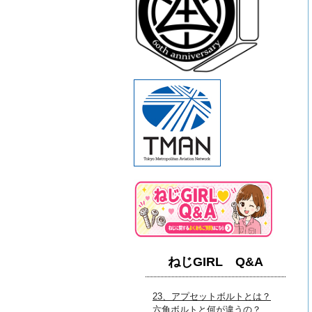
ねじGIRL Q&A
23、アプセットボルトとは？
六角ボルトと何が違うの？