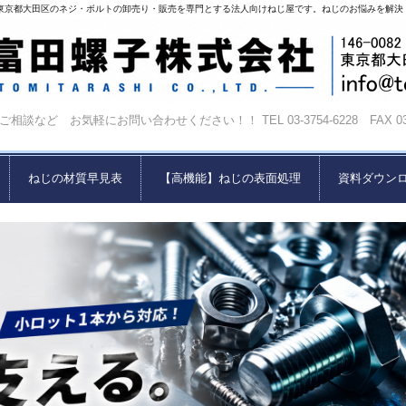
東京都大田区のネジ・ボルトの卸売り・販売を専門とする法人向けねじ屋です。ねじのお悩みを解決
相談など お気軽にお問い合わせください！！ TEL 03-3754-6228 FAX 03-37
ねじの材質早見表
【高機能】ねじの表面処理
資料ダウン