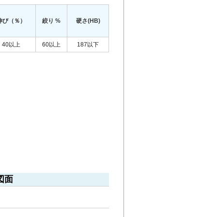
伸び（％）
絞り %
硬さ(HB)
40以上
60以上
187以下
図面