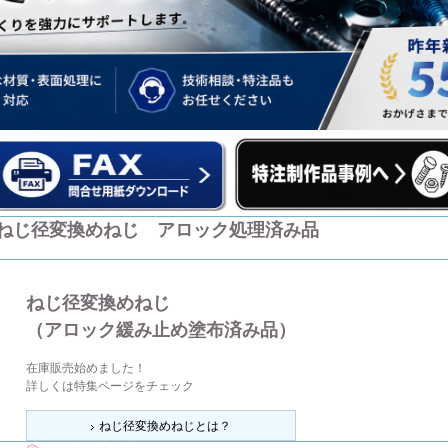
ねじ径変換めねじ アロック処理済み品
ねじ径変換めねじ
（アロック緩み止め塗布済み品）
在庫販売始めました！
詳しくは特集ページをチェック
ねじ径変換めねじとは？