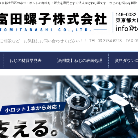
東京都大田区のネジ・ボルトの卸売り・販売を専門とする法人向けねじ屋です。ねじのお悩みを解決
相談など お気軽にお問い合わせください！！ TEL 03-3754-6228 FAX 03-37
ねじの材質早見表
【高機能】ねじの表面処理
資料ダウン