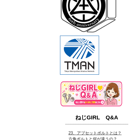
ねじGIRL Q&A
23、アプセットボルトとは？
六角ボルトと何が違うの？