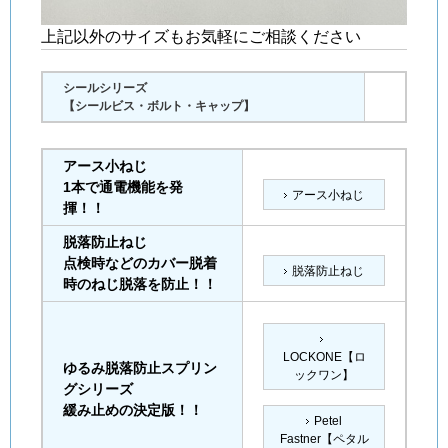
上記以外のサイズもお気軽にご相談ください
シールシリーズ
【シールビス・ボルト・キャップ】
アース小ねじ
1本で通電機能を発
アース小ねじ
揮！！
脱落防止ねじ
点検時などのカバー脱着
脱落防止ねじ
時のねじ脱落を防止！！
LOCKONE【ロ
ゆるみ脱落防止スプリン
ックワン】
グシリーズ
緩み止めの決定版！！
Petel
Fastner【ペタル