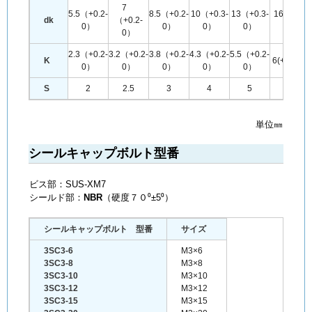
7
5.5（+0.2-
8.5（+0.2-
10（+0.3-
13（+0.3-
16（+0.3-
dk
（+0.2-
0）
0）
0）
0）
0）
0）
2.3（+0.2-
3.2（+0.2-
3.8（+0.2-
4.3（+0.2-
5.5（+0.2-
K
6(+0.2-0
0）
0）
0）
0）
0）
S
2
2.5
3
4
5
6
単位㎜
シールキャップボルト型番
ビス部：SUS-XM7
シールド部：
NBR
（硬度７０⁰±5⁰）
シールキャップボルト 型番
サイズ
3SC3-6
M3×6
3SC3-8
M3×8
3SC3-10
M3×10
3SC3-12
M3×12
3SC3-15
M3×15