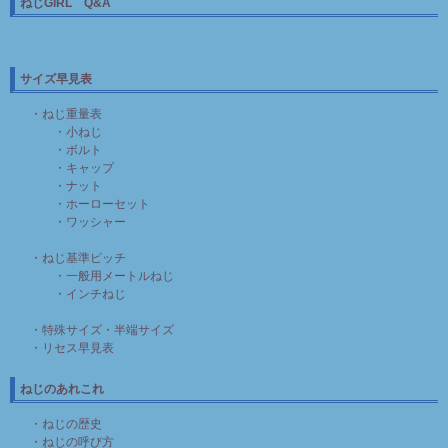
ねじGIRL Q&A
サイズ早見表
・ねじ重量表
・小ねじ
・ボルト
・キャップ
・ナット
・ホーローセット
・ワッシャー
・ねじ基準ピッチ
・一般用メートルねじ
・インチねじ
・特殊サイズ・半端サイズ
・リセス早見表
ねじのあれこれ
・ねじの歴史
・ねじの呼び方