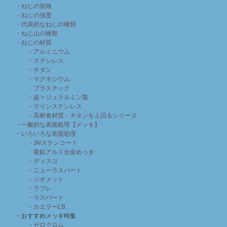
・ねじの規格
・ねじの強度
・代表的なねじの種類
・ねじ山の種類
・ねじの材質
・アルミニウム
・ステンレス
・チタン
・マグネシウム
・プラスチック
・超々ジュラルミン製
・マリンステンレス
・高耐食材質：チタンを上回るシリーズ
・一般的な表面処理【メッキ】
・いろいろな表面処理
・JNステンコート
・亜鉛アルミ合金めっき
・ディスゴ
・ニューラスパート
・ジオメット
・ラフレ
・ラスパート
・
カエラーLB
・おすすめメッキ特集
・
ゼロクロム