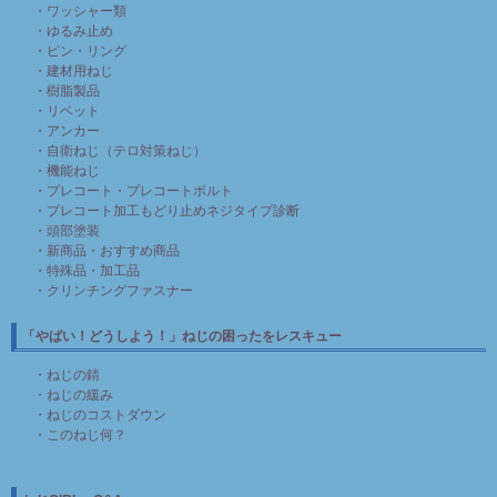
・ワッシャー類
・ゆるみ止め
・ピン・リング
・建材用ねじ
・樹脂製品
・リベット
・アンカー
・自衛ねじ（テロ対策ねじ）
・機能ねじ
・プレコート・プレコートボルト
・プレコート加工もどり止めネジタイプ診断
・頭部塗装
・新商品・おすすめ商品
・特殊品・加工品
・クリンチングファスナー
「やばい！どうしよう！」ねじの困ったをレスキュー
・ねじの錆
・ねじの緩み
・ねじのコストダウン
・このねじ何？