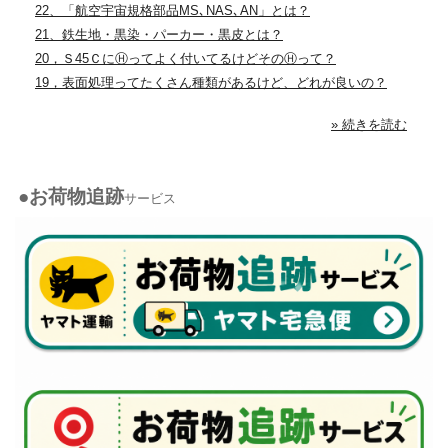
22、「航空宇宙規格部品MS､NAS､AN」とは？
21、鉄生地・黒染・パーカー・黒皮とは？
20，Ｓ45ＣにⒽってよく付いてるけどそのⒽって？
19，表面処理ってたくさん種類があるけど、どれが良いの？
» 続きを読む
●お荷物追跡
サービス