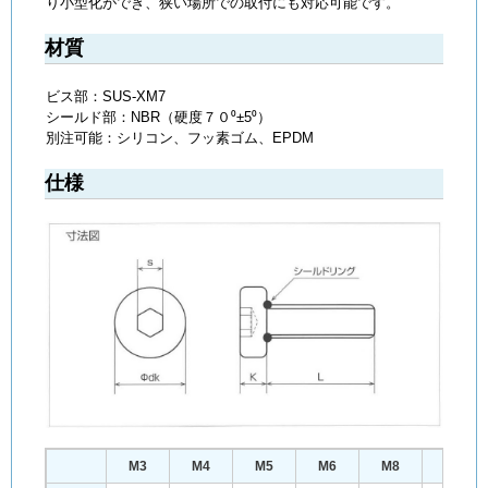
り小型化ができ、狭い場所での取付にも対応可能です。
材質
ビス部：SUS-XM7
シールド部：NBR（硬度７０⁰±5⁰）
別注可能：シリコン、フッ素ゴム、EPDM
仕様
M3
M4
M5
M6
M8
M10