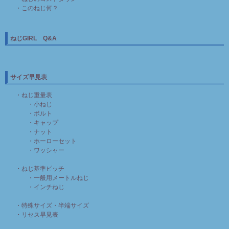
・このねじ何？
ねじGIRL Q&A
サイズ早見表
・ねじ重量表
・小ねじ
・ボルト
・キャップ
・ナット
・ホーローセット
・ワッシャー
・ねじ基準ピッチ
・一般用メートルねじ
・インチねじ
・特殊サイズ・半端サイズ
・リセス早見表