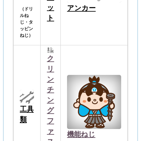
ッ
アンカー
（ドリ
ルね
ト
じ・タ
ッピン
ねじ）
ク
リ
ン
チ
ン
工具
グ
類
フ
ァ
機能ねじ