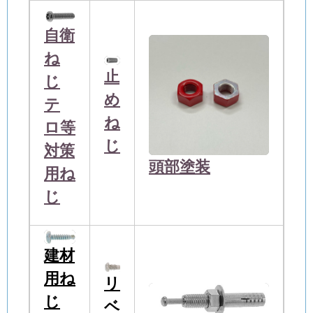
自衛
ね
止
じ
め
テ
ね
ロ等
じ
対策
頭部塗装
用ね
じ
建材
用ね
リ
じ
ベ