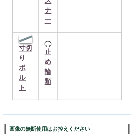
ス
ナ
ー
寸切
止
り
め
ボ
輪
ル
類
ト
画像の無断使用はお控えください