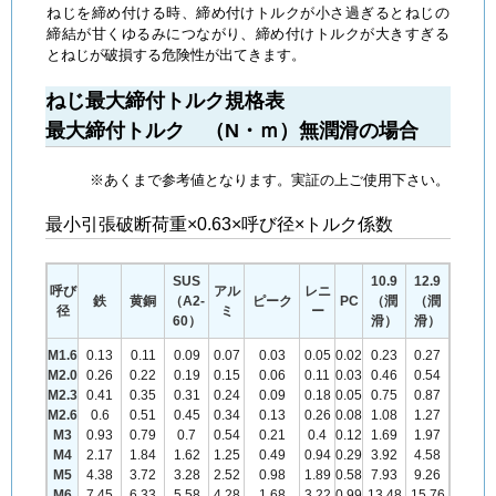
ねじを締め付ける時、締め付けトルクが小さ過ぎるとねじの
締結が甘くゆるみにつながり、締め付けトルクが大きすぎる
とねじが破損する危険性が出てきます。
ねじ最大締付トルク規格表
最大締付トルク （N・ｍ）無潤滑の場合
※あくまで参考値となります。実証の上ご使用下さい。
最小引張破断荷重×0.63×呼び径×トルク係数
SUS
10.9
12.9
呼び
アル
レニ
鉄
黄銅
（A2-
ピーク
PC
（潤
（潤
径
ミ
ー
60）
滑）
滑）
M1.6
0.13
0.11
0.09
0.07
0.03
0.05
0.02
0.23
0.27
M2.0
0.26
0.22
0.19
0.15
0.06
0.11
0.03
0.46
0.54
M2.3
0.41
0.35
0.31
0.24
0.09
0.18
0.05
0.75
0.87
M2.6
0.6
0.51
0.45
0.34
0.13
0.26
0.08
1.08
1.27
M3
0.93
0.79
0.7
0.54
0.21
0.4
0.12
1.69
1.97
M4
2.17
1.84
1.62
1.25
0.49
0.94
0.29
3.92
4.58
M5
4.38
3.72
3.28
2.52
0.98
1.89
0.58
7.93
9.26
M6
7.45
6.33
5.58
4.28
1.68
3.22
0.99
13.48
15.76