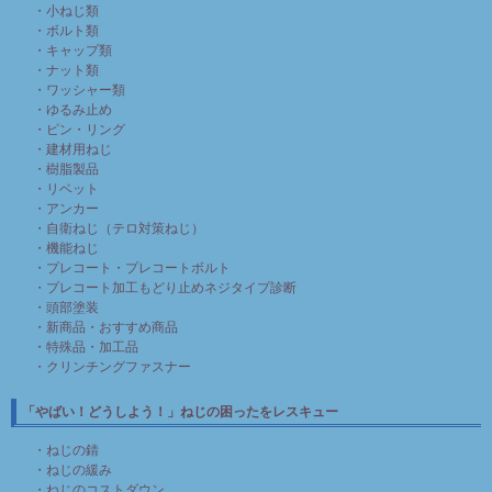
・小ねじ類
・ボルト類
・キャップ類
・ナット類
・ワッシャー類
・ゆるみ止め
・ピン・リング
・建材用ねじ
・樹脂製品
・リベット
・アンカー
・自衛ねじ（テロ対策ねじ）
・機能ねじ
・プレコート・プレコートボルト
・プレコート加工もどり止めネジタイプ診断
・頭部塗装
・新商品・おすすめ商品
・特殊品・加工品
・クリンチングファスナー
「やばい！どうしよう！」ねじの困ったをレスキュー
・ねじの錆
・ねじの緩み
・ねじのコストダウン