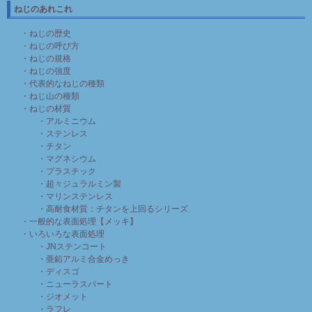
ねじのあれこれ
・ねじの歴史
・ねじの呼び方
・ねじの規格
・ねじの強度
・代表的なねじの種類
・ねじ山の種類
・ねじの材質
・アルミニウム
・ステンレス
・チタン
・マグネシウム
・プラスチック
・超々ジュラルミン製
・マリンステンレス
・高耐食材質：チタンを上回るシリーズ
・一般的な表面処理【メッキ】
・いろいろな表面処理
・JNステンコート
・亜鉛アルミ合金めっき
・ディスゴ
・ニューラスパート
・ジオメット
・ラフレ