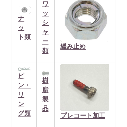
ワ
ッ
ナ
シ
ッ
ャ
ト類
ー
緩み止め
類
ピ
樹
ン・
脂
リ
製
ン
品
グ類
プレコート加工