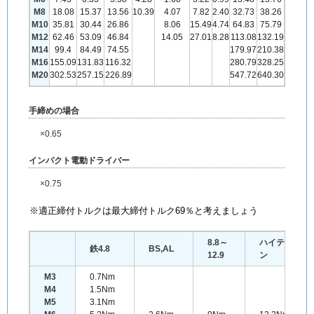
M8
18.08
15.37
13.56
10.39
4.07
7.82
2.40
32.73
38.26
M10
35.81
30.44
26.86
8.06
15.49
4.74
64.83
75.79
M12
62.46
53.09
46.84
14.05
27.01
8.28
113.08
132.19
M14
99.4
84.49
74.55
179.97
210.38
M16
155.09
131.83
116.32
280.79
328.25
M20
302.53
257.15
226.89
547.72
640.30
手締めの場合
×0.65
インパクト電動ドライバー
×0.75
※適正締付トルクは最大締付トルク69％と考えましょう
8.8～
ハイテ
鉄4.8
BS,AL
12.9
ン
M3
0.7Nm
M4
1.5Nm
M5
3.1Nm