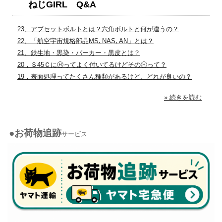
ねじGIRL Q&A
23、アプセットボルトとは？六角ボルトと何が違うの？
22、「航空宇宙規格部品MS､NAS､AN」とは？
21、鉄生地・黒染・パーカー・黒皮とは？
20，Ｓ45ＣにⒽってよく付いてるけどそのⒽって？
19，表面処理ってたくさん種類があるけど、どれが良いの？
» 続きを読む
●お荷物追跡
サービス