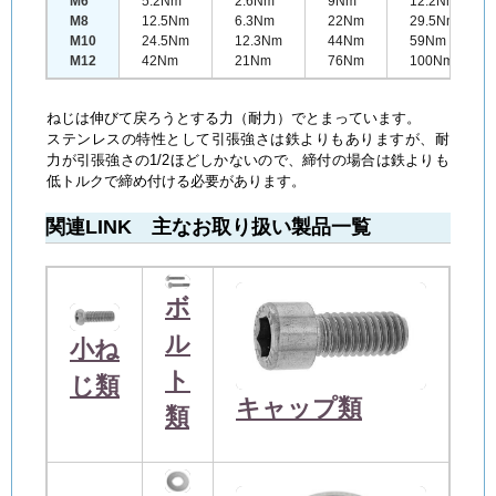
M6
5.2Nm
2.6Nm
9Nm
12.2Nm
M8
12.5Nm
6.3Nm
22Nm
29.5Nm
M10
24.5Nm
12.3Nm
44Nm
59Nm
M12
42Nm
21Nm
76Nm
100Nm
ねじは伸びて戻ろうとする力（耐力）でとまっています。
ステンレスの特性として引張強さは鉄よりもありますが、耐
力が引張強さの1/2ほどしかないので、締付の場合は鉄よりも
低トルクで締め付ける必要があります。
関連LINK 主なお取り扱い製品一覧
ボ
ル
小ね
ト
じ類
キャップ類
類