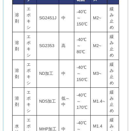
エ
緩
-40℃
溶
ポ
み
SG2451J
中
～
M2~
剤
キ
止
150℃
シ
め
エ
緩
-40℃
溶
ポ
み
SG2353
高
～
M2~
剤
キ
止
80℃
シ
め
エ
緩
-40℃
溶
ポ
み
ND加工
中
～
M3~
剤
キ
止
150℃
シ
め
エ
緩
-40℃
溶
ポ
低～
み
NDS加工
～
M1.4~
剤
キ
中
止
170℃
シ
め
エ
緩
-40℃
水
ポ
M1.4
み
MHP加工
中
～