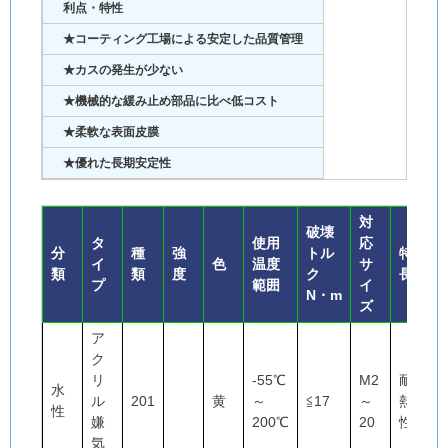
利点・特性
★コーティング工場による安定した品質管理
★カスの発生が少ない
★機械的な緩み止め部品に比べ低コスト
★柔軟な表面皮膜
★優れた長期安定性
対
破壊
タ
使用
応
分
種
強
トル
特
イ
色
温度
サ
類
類
度
ク
長
プ
範囲
イ
N・m
ズ
ア
ク
リ
-55℃
M2
耐
水
ル
201
黄
～
≦17
～
熱
性
嫌
200℃
20
性
気