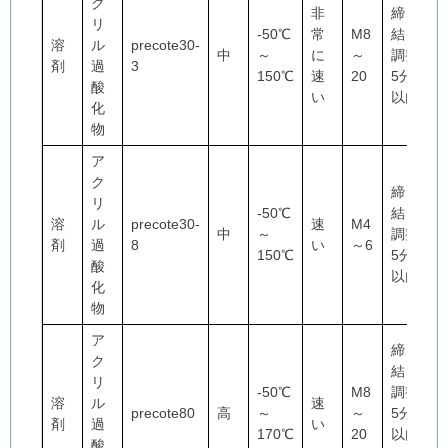
ク
非
締
リ
-50℃
常
M8
結・
溶
ル
precote30-
中
～
に
～
調整
剤
過
3
150℃
速
20
5分
酸
い
以内
化
物
ア
ク
締
リ
-50℃
結・
溶
ル
precote30-
速
M4
中
～
調整
剤
過
8
い
～6
150℃
5分
酸
以内
化
物
ア
締
ク
結・
リ
-50℃
M8
調整
溶
ル
速
precote80
高
～
～
5分
剤
過
い
170℃
20
以内
酸