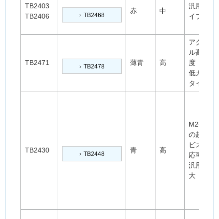
TB2403
汎用タ
赤
中
TB2468
TB2406
イプ
アクリ
ル高強
TB2471
薄青
高
度
TB2478
低カス
タイプ
M2等
の超小
ビス対
TB2430
青
高
TB2448
応可
汎用性
大