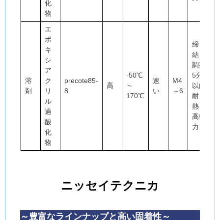
化
物
エ
ポ
締
キ
結・
シ
調整
ア
-50℃
5分
溶
ク
precote85-
速
M4
高
～
以内
剤
リ
8
い
～6
170℃
耐
ル
熱・
過
高軸
酸
力
化
物
ニッセイテクニカ
～豊富なラインナップと高い固着性～