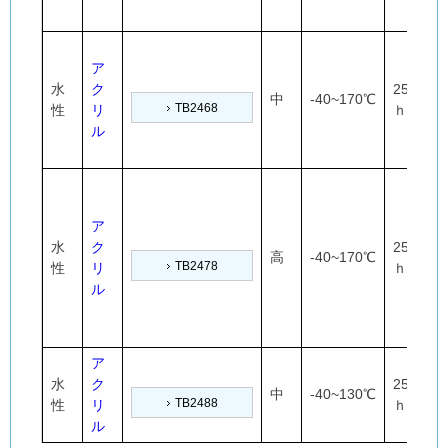
ア
水
ク
25℃×24
中
-40~170℃
TB2468
性
リ
ｈ
ル
ア
水
ク
25℃×24
高
-40~170℃
TB2478
性
リ
ｈ
ル
ア
水
ク
25℃×24
中
-40~130℃
TB2488
性
リ
ｈ
ル