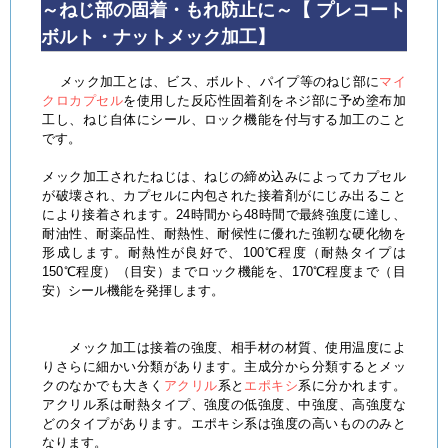
～ねじ部の固着・もれ防止に～【 プレコート
ボルト・ナットメック加工】
メック加工とは、ビス、ボルト、パイプ等のねじ部に
マイ
クロカプセル
を使用した反応性固着剤をネジ部に予め塗布加
工し、ねじ自体にシール、ロック機能を付与する加工のこと
です。
メック加工されたねじは、ねじの締め込みによってカプセル
が破壊され、カプセルに内包された接着剤がにじみ出ること
により接着されます。24時間から48時間で最終強度に達し、
耐油性、耐薬品性、耐熱性、耐候性に優れた強靭な硬化物を
形成します。耐熱性が良好で、100℃程度（耐熱タイプは
150℃程度）（目安）までロック機能を、170℃程度まで（目
安）シール機能を発揮します。
メック加工は接着の強度、相手材の材質、使用温度によ
りさらに細かい分類があります。主成分から分類するとメッ
クのなかでも大きく
アクリル
系と
エポキシ
系に分かれます。
アクリル系は耐熱タイプ、強度の低強度、中強度、高強度な
どのタイプがあります。エポキシ系は強度の高いもののみと
なります。