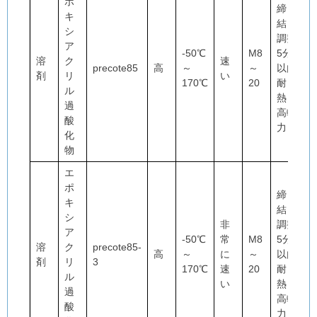
ポ
締
キ
結・
シ
調整
ア
-50℃
M8
5分
溶
ク
速
precote85
高
～
～
以内
剤
リ
い
170℃
20
耐
ル
熱・
過
高軸
酸
力
化
物
エ
ポ
締
キ
結・
シ
非
調整
ア
-50℃
常
M8
5分
溶
ク
precote85-
高
～
に
～
以内
剤
リ
3
170℃
速
20
耐
ル
い
熱・
過
高軸
酸
力