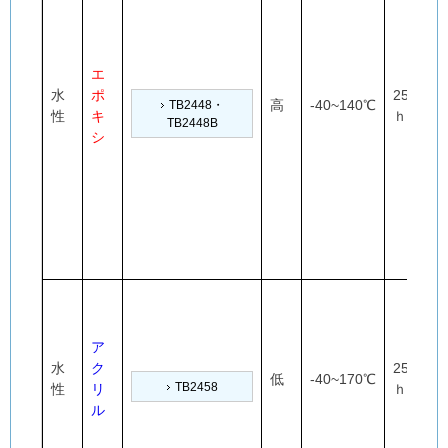
エ
水
ポ
25℃×24
高
-40~140℃
TB2448・
性
キ
ｈ
TB2448B
シ
ア
水
ク
25℃×24
低
-40~170℃
TB2458
性
リ
ｈ
ル