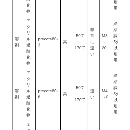
耐熱
化
用
物
ア
締
ク
非
結・
リ
-50℃
常
M8
調整
溶
ル
precote80-
高
～
に
～
5分
剤
過
3
170℃
速
20
以内
酸
い
耐熱
化
用
物
ア
締
ク
結・
リ
-50℃
調整
溶
ル
precote80-
速
M4
高
～
5分
剤
過
8
い
～6
170℃
以内
酸
耐熱
化
用
物
エ