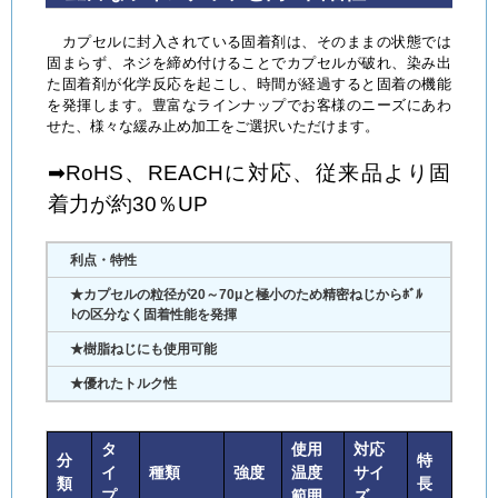
カプセルに封入されている固着剤は、そのままの状態では
固まらず、ネジを締め付けることでカプセルが破れ、染み出
た固着剤が化学反応を起こし、時間が経過すると固着の機能
を発揮します。豊富なラインナップでお客様のニーズにあわ
せた、様々な緩み止め加工をご選択いただけます。
➡RoHS、REACHに対応、従来品より固
着力が約30％UP
利点・特性
★カプセルの粒径が20～70μと極小のため精密ねじからﾎﾞﾙ
ﾄの区分なく固着性能を発揮
★樹脂ねじにも使用可能
★優れたトルク性
タ
使用
対応
分
特
イ
種類
強度
温度
サイ
類
長
プ
範囲
ズ