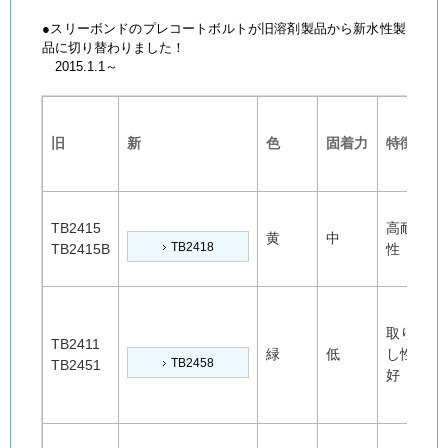
●スリーボンドのプレコートボルトが旧溶剤製品から新水性製
品に切り替わりました！
2015.1.1～
旧
新
色
固着力
特徴
TB2415
高耐熱
黄
中
TB2418
TB2415B
性
取り外
TB2411
緑
低
し性良
TB2458
TB2451
好