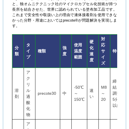
と、独オムニテクニック社のマイクロカプセル化技術が持つ
長所を結合させた、世界に認められている塗布加工品です。
これまで安全性や取扱い上の理由で液体接着剤を使用できな
かった分野・用途においてはprecote®が問題解決を実現しま
す。
対
硬
タ
使用
応
分
強
化
イ
種類
温度
サ
特長
類
度
速
プ
範囲
イ
度
ズ
ア
ク
締
リ
-50℃
M8
結・
溶
ル
速
precote30
中
～
～
調整
剤
過
い
150℃
20
5分
酸
以内
化
物
ア