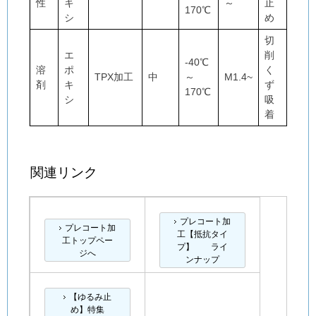
性
キ
～
止
170℃
シ
め
切
エ
削
-40℃
溶
ポ
く
TPX加工
中
～
M1.4~
剤
キ
ず
170℃
シ
吸
着
関連リンク
プレコート加
プレコート加
工【抵抗タイ
工トップペー
プ】 ライ
ジへ
ンナップ
【ゆるみ止
め】特集