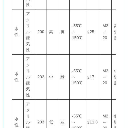
性
ア
ク
リ
-55℃
M2
高
水
ル
200
高
黄
～
≦25
～
強
性
嫌
150℃
20
度
気
性
ア
ク
リ
-55℃
M2
中
水
ル
202
中
緑
～
≦17
～
強
性
嫌
150℃
20
度
気
性
ア
ク
リ
-55℃
M2
低
水
ル
203
低
灰
～
≦11.3
～
強
性