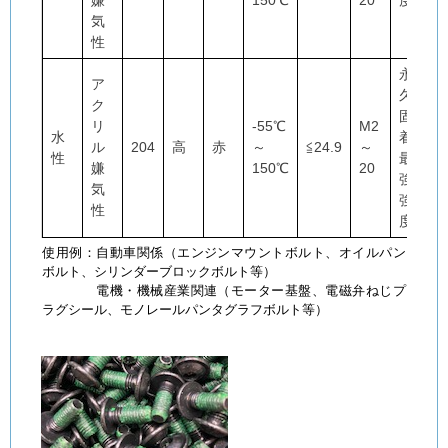
嫌
150℃
20
度
気
性
永
ア
久
ク
固
リ
-55℃
M2
水
着
ル
204
高
赤
～
≦24.9
～
性
最
嫌
150℃
20
強
気
強
性
度
使用例：自動車関係（エンジンマウントボルト、オイルパン
ボルト、シリンダーブロックボルト等）
電機・機械産業関連（モーター基盤、電磁弁ねじプ
ラグシール、モノレールパンタグラフボルト等）