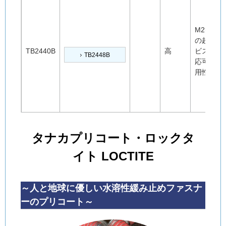
M2等
の超小
TB2440B
高
ビス対
TB2448B
応可汎
用性大
タナカプリコート・ロックタ
イト LOCTITE
～人と地球に優しい水溶性緩み止めファスナ
ーのプリコート～