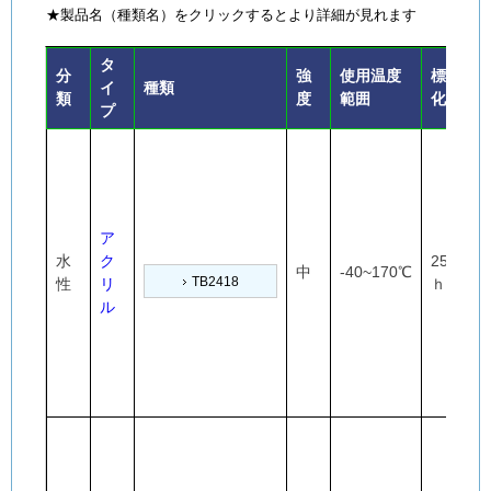
★製品名（種類名）をクリックするとより詳細が見れます
タ
分
強
使用温度
標準硬
イ
種類
類
度
範囲
化条件
プ
ア
水
ク
25℃×24
中
-40~170℃
TB2418
性
リ
ｈ
ル