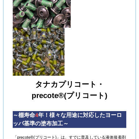
タナカプリコート・
precote®(プリコート)
～棚寿命
4
年！様々な用途に対応したヨーロ
ッパ基準の塗布加工～
「precote®(プリコート)」は、すでに普及している液体接着剤